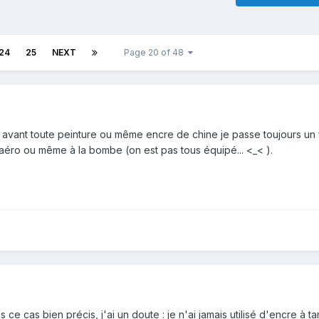
24
25
NEXT
Page 20 of 48
; avant toute peinture ou même encre de chine je passe toujours un 
l'aéro ou même à la bombe (on est pas tous équipé... <_< ).
s ce cas bien précis, j'ai un doute : je n'ai jamais utilisé d'encre à 