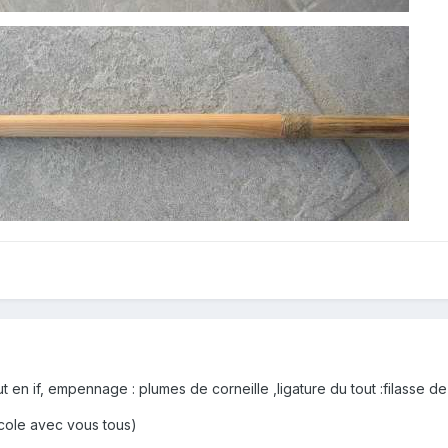
 en if, empennage : plumes de corneille ,ligature du tout :filasse d
 école avec vous tous)