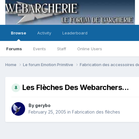
Browse
Activity
Leaderboard
Forums
Events
Staff
Online Users
Home
Le forum Emotion Primitive
Fabrication des accessoires d
Les Flèches Des Webarchers...
By
gerybo
February 25, 2005
in
Fabrication des flèches