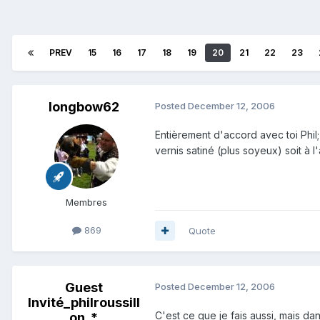
PREV
15
16
17
18
19
20
21
22
23
longbow62
Posted
December 12, 2006
Entièrement d'accord avec toi Phil
vernis satiné (plus soyeux) soit à 
Membres
869
Quote
Guest
Posted
December 12, 2006
Invité_philroussill
C'est ce que je fais aussi, mais dan
on_*