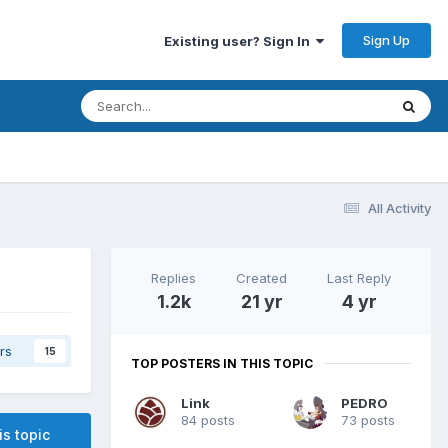
Sign Up
Existing user? Sign In
All Activity
Replies
Created
Last Reply
1.2k
21 yr
4 yr
rs
15
TOP POSTERS IN THIS TOPIC
Link
PEDRO
84 posts
73 posts
is topic