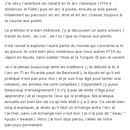
J'ai vécu l'aventure du ciblard en tir arc classique ( FITA 4
distances et Field ) puis en arc à poulie, ensuite je suis passé
totalement au parcours en arc droit et en arc chasse; toujours à
la course aux points.
Le préhisto m'a bien intéressé, j'y ai découvert un autre univers (
travail du bois , du cuir , de l'os ) que la chasse aux points.
Il me restait à explorer l'autre partie du monde qui concerne le tir
au pouce. Ils sont bien plus nombreux que nous autres FFTA au
Japon en Kyudo, sans oublier l'Asie et la Turquie. Et peu le savent.
Je n'ai jamais beaucoup aimé les traditions ( j'ai débuté le tir à
l'arc en 71 en Picardie pays de Beursault ), le Kyudo tel qu'il est
pratiqué n'est pas pour moi ( et je suis trop âgé pour tenter une
initiation, les années me sont comptées ). Cependant j'y puise
beaucoup d'enseignement ( il n'y a pas de limite d'âge pour
apprendre ) et je respecte ceux qui le pratique. Ma pratique
actuelle est bien loin de ce qu'elle était il y a 2 ans. Ca serait bien
long à expliquer, je dirais qu'il faut un échange entre l'arc et
l'archer, sans cet échange rien n'est bon ( je n'ai pas dit " beau "
kyudo = beauté ). Alors j'ai mon dojo perso, l'allée de notre
parcours permanent.