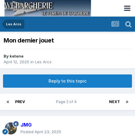
Les Arcs
Mon dernier jouet
By
ketene
April 12, 2025
in
Les Arcs
Reply to this topic
PREV
Page 2 of 4
NEXT
JMG
Posted
April 23, 2025