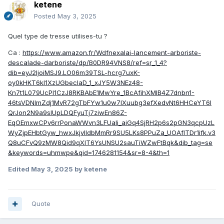
ketene
Posted
May 3, 2025
Quel type de tresse utilises-tu ?
Ca
:
https://www.amazon.fr/Wdfnexalai-lancement-arboriste-
descalade-darboriste/dp/B0DR94VNS8/ref=sr_1_4?
dib=eyJ2IjoiMSJ9.LO06m39TSL-hcrg7uxK-
oy0kHKT6kl1XzUGbecIaD_1_xJY5W3NEz48-
Kn7t1L079UcPI1CzJ8RKBAbE1MwYre_1BcAfihXMIB4Z7dnbn1-
46tsVDNlmZdj1MvR72gTbFYw1u0w7lXuubg3efXedvNt6HHCeYT6l
QrJon2N9a9sIUpLDQFyuTj7ziwEn86Z-
EqOEmxwCPv6rrPonaWWvn3LFUaIi_aiGq4SjRH2p6s2pGN3qcpUzL
WyZjpEHbtGyw_hwxJkjvIIdbMmRr9SU5LKs8PPuZa_UOAfITDr1ifk.v3
Q8uCFvQ9zMW8Qid9qXIT6YsUNSU2sauTiWZwFtBqk&dib_tag=se
&keywords=uhmwpe&qid=1746281154&sr=8-4&th=1
Edited
May 3, 2025
by ketene
Quote