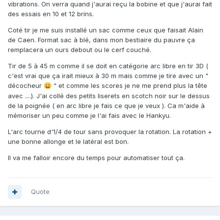
vibrations. On verra quand j'aurai reçu la bobine et que j'aurai fait
des essais en 10 et 12 brins.
Coté tir je me suis installé un sac comme ceux que faisait Alain
de Caen. Format sac à blé, dans mon bestiaire du pauvre ça
remplacera un ours debout ou le cerf couché.
Tir de 5 à 45 m comme il se doit en catégorie arc libre en tir 3D (
c'est vrai que ça irait mieux à 30 m mais comme je tire avec un "
décocheur
" et comme les scores je ne me prend plus la tête
😀
avec ....). J'ai collé des petits liserets en scotch noir sur le dessus
de la poignée ( en arc libre je fais ce que je veux ). Ca m'aide à
mémoriser un peu comme je l'ai fais avec le Hankyu.
L'arc tourne d'1/4 de tour sans provoquer la rotation. La rotation +
une bonne allonge et le latéral est bon.
Il va me falloir encore du temps pour automatiser tout ça.
Quote