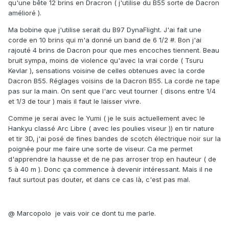
qu'une bête 12 brins en Dracron ( j'utilise du B55 sorte de Dacron
amélioré ).
Ma bobine que j'utilise serait du B97 DynaFlight. J'ai fait une
corde en 10 brins qui m'a donné un band de 6 1/2 #. Bon j'ai
rajouté 4 brins de Dacron pour que mes encoches tiennent. Beau
bruit sympa, moins de violence qu'avec la vrai corde ( Tsuru
Kevlar ), sensations voisine de celles obtenues avec la corde
Dacron B55. Réglages voisins de la Dacron B55. La corde ne tape
pas sur la main. On sent que l'arc veut tourner ( disons entre 1/4
et 1/3 de tour ) mais il faut le laisser vivre.
Comme je serai avec le Yumi ( je le suis actuellement avec le
Hankyu classé Arc Libre ( avec les poulies viseur )) en tir nature
et tir 3D, j'ai posé de fines bandes de scotch électrique noir sur la
poignée pour me faire une sorte de viseur. Ca me permet
d'apprendre la hausse et de ne pas arroser trop en hauteur ( de
5 à 40 m ). Donc ça commence à devenir intéressant. Mais il ne
faut surtout pas douter, et dans ce cas là, c'est pas mal.
@
Marcopolo je vais voir ce dont tu me parle.