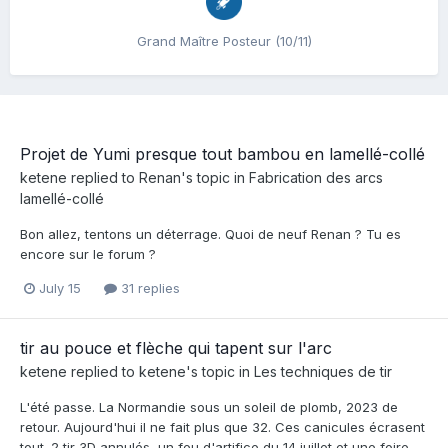
Grand Maître Posteur (10/11)
Projet de Yumi presque tout bambou en lamellé-collé
ketene
replied to
Renan
's topic in
Fabrication des arcs
lamellé-collé
Bon allez, tentons un déterrage. Quoi de neuf Renan ? Tu es
encore sur le forum ?
July 15
31 replies
tir au pouce et flèche qui tapent sur l'arc
ketene
replied to
ketene
's topic in
Les techniques de tir
L'été passe. La Normandie sous un soleil de plomb, 2023 de
retour. Aujourd'hui il ne fait plus que 32. Ces canicules écrasent
tout. 2 tir 3D annulés, un feu d'artifice du 14 juillet et une foire...