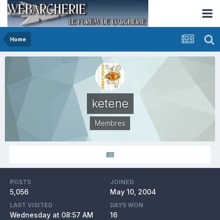
Home
ketene
Membres
POSTS
JOINED
5,056
May 10, 2004
LAST VISITED
DAYS WON
Wednesday at 08:57 AM
16