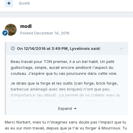
Quote
modl
Posted
December 14, 2016
On 12/14/2016 at 3:49 PM,
Lyvelinois
said:
Beau travail pour TON premier, il a un bel habit. Un petit
guillochage, simple, aurait encore amélioré l'aspect du
couteau. J'espère que tu vas poursuivre dans cette voie.
Je dirais que la forge et les outils (can forge, brick forge,
barbecue aménagé avec des briques) n'ont que peu
d'importance (au début) ; ça permet de se colleter avec la
matière, les outils. Après, Après ça se complique un peu
(voir le site coustil.fr).
Expand
Bravo à toi.
Merci Norbert, mais tu n'imagines sans doute pas l'impact que tu
as eu sur mon travail, depuis que je t'ai vu forger à Mourrioux. Tu