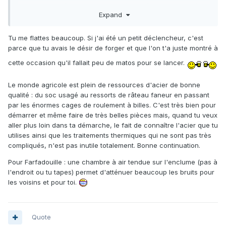
C'est avec l'idée qu'il fallait oser (merci à toi encore et à
Expand
Jean Michel, pour les conseils qu'il donnait, mais pas à moi
:D ).
Tu me flattes beaucoup. Si j'ai été un petit déclencheur, c'est
parce que tu avais le désir de forger et que l'on t'a juste montré à
cette occasion qu'il fallait peu de matos pour se lancer.
Le monde agricole est plein de ressources d'acier de bonne
qualité : du soc usagé au ressorts de râteau faneur en passant
par les énormes cages de roulement à billes. C'est très bien pour
démarrer et même faire de très belles pièces mais, quand tu veux
aller plus loin dans ta démarche, le fait de connaître l'acier que tu
utilises ainsi que les traitements thermiques qui ne sont pas très
compliqués, n'est pas inutile totalement. Bonne continuation.
Pour Farfadouille : une chambre à air tendue sur l'enclume (pas à
l'endroit ou tu tapes) permet d'atténuer beaucoup les bruits pour
les voisins et pour toi.
Quote