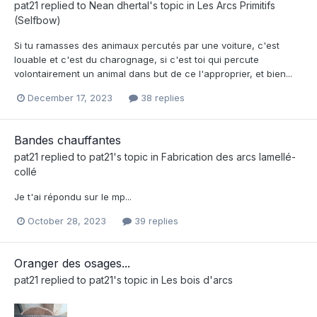
pat21
replied to
Nean dhertal
's topic in
Les Arcs Primitifs
(Selfbow)
Si tu ramasses des animaux percutés par une voiture, c'est
louable et c'est du charognage, si c'est toi qui percute
volontairement un animal dans but de ce l'approprier, et bien...
December 17, 2023
38 replies
Bandes chauffantes
pat21
replied to
pat21
's topic in
Fabrication des arcs lamellé-
collé
Je t'ai répondu sur le mp...
October 28, 2023
39 replies
Oranger des osages...
pat21
replied to
pat21
's topic in
Les bois d'arcs