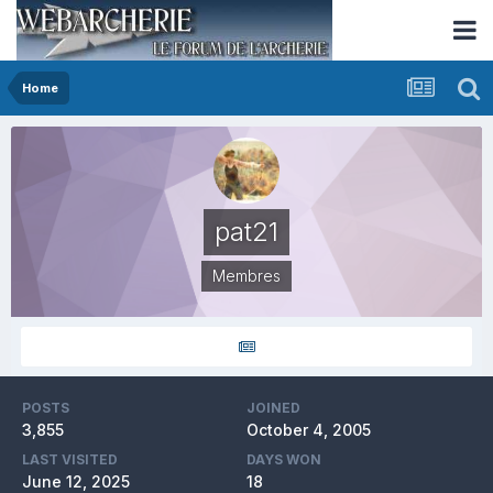
Home
pat21
Membres
POSTS
JOINED
3,855
October 4, 2005
LAST VISITED
DAYS WON
June 12, 2025
18