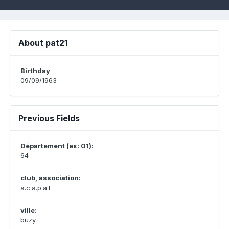
About pat21
Birthday
09/09/1963
Previous Fields
Département (ex: 01):
64
club, association:
a.c.a.p.a.t
ville:
buzy