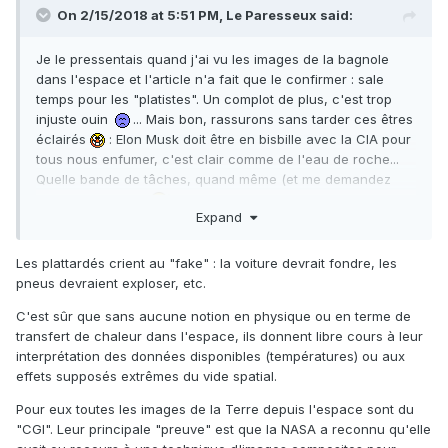
On 2/15/2018 at 5:51 PM,
Le Paresseux
said:
Je le pressentais quand j'ai vu les images de la bagnole
dans l'espace et l'article n'a fait que le confirmer : sale
temps pour les "platistes". Un complot de plus, c'est trop
injuste ouin
... Mais bon, rassurons sans tarder ces êtres
éclairés
: Elon Musk doit être en bisbille avec la CIA pour
tous nous enfumer, c'est clair comme de l'eau de roche...
Quelle bande de tâches, quand même (et me demandez
pas lesquels hein
)...
Expand
https://www.vice.com/fr/article/vbpb74/les-partisans-de-la-
terre-plate-en-colere-contre-elon-musk
Les plattardés crient au "fake" : la voiture devrait fondre, les
pneus devraient exploser, etc.
C'est sûr que sans aucune notion en physique ou en terme de
transfert de chaleur dans l'espace, ils donnent libre cours à leur
interprétation des données disponibles (températures) ou aux
effets supposés extrêmes du vide spatial.
Pour eux toutes les images de la Terre depuis l'espace sont du
"CGI". Leur principale "preuve" est que la NASA a reconnu qu'elle