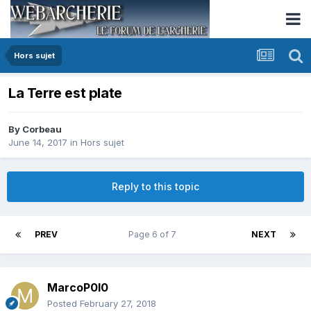
Hors sujet
La Terre est plate
By
Corbeau
June 14, 2017
in
Hors sujet
Reply to this topic
PREV
Page 6 of 7
NEXT
MarcoP0l0
Posted
February 27, 2018