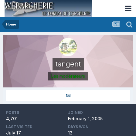
Home
tangent
Les modérateurs
POSTS
JOINED
4,701
February 1, 2005
LAST VISITED
DAYS WON
July 17
13