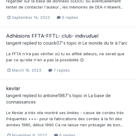
regarder sur la base de données SUDOC ou éventuellement
tenter de contacter l'auteur , les mémoires de DEA n'étaient...
September 14, 2023
9 replies
Adhésions FFTA-FFTL- club- indivuduel
tangent
replied to
couick07
's topic in
Le monde du tir à l'arc
La FFTA n'ira pas vérifier où tu es affilié ailleurs, ne serait que
par ce qu'elle n'en a pas la possibilité 😉
March 19, 2023
7 replies
kevlar
tangent
replied to
antoine1987
's topic in
La base de
connaissances
Le Kevlar a très vite montré ses limites - casse de cordes très
fréquentes +++- pour la fabrications des cordes à la fin des
années 1980, début 1990 Ca ne laisse rien présager de bon...
November 8, 2022
6 replies