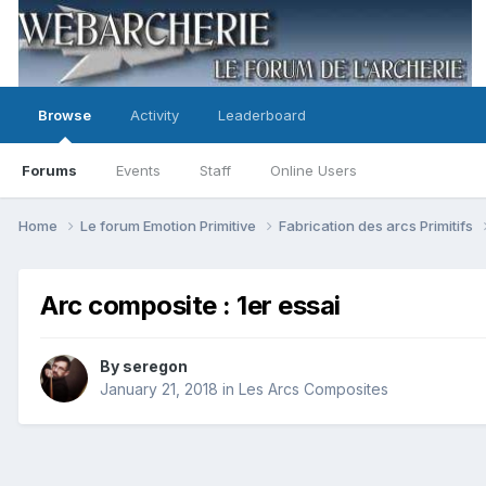
Browse
Activity
Leaderboard
Forums
Events
Staff
Online Users
Home
Le forum Emotion Primitive
Fabrication des arcs Primitifs
Arc composite : 1er essai
By
seregon
January 21, 2018
in
Les Arcs Composites