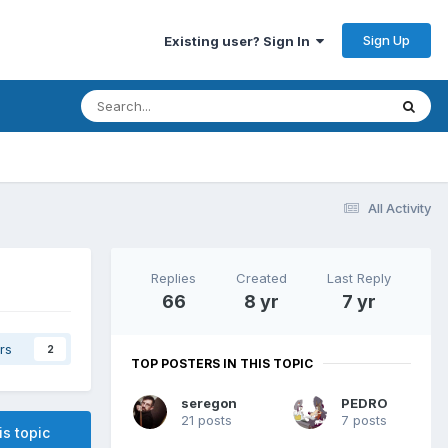
Sign Up
Existing user? Sign In
All Activity
Replies
Created
Last Reply
66
8 yr
7 yr
rs
2
TOP POSTERS IN THIS TOPIC
seregon
PEDRO
21 posts
7 posts
is topic