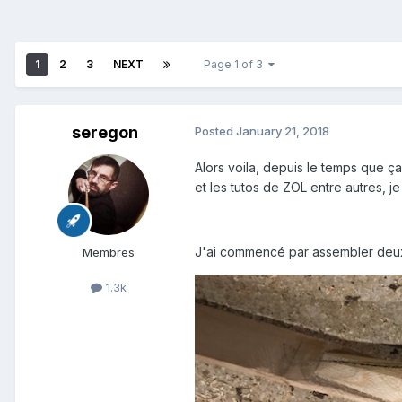
1
2
3
NEXT
Page 1 of 3
seregon
Posted
January 21, 2018
Alors voila, depuis le temps que ç
et les tutos de ZOL entre autres, je
J'ai commencé par assembler deux 
Membres
1.3k