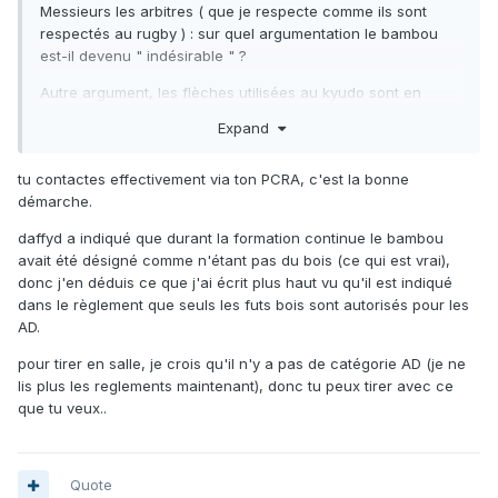
Messieurs les arbitres ( que je respecte comme ils sont
respectés au rugby ) : sur quel argumentation le bambou
est-il devenu " indésirable " ?
Autre argument, les flèches utilisées au kyudo sont en
bambou non ? De nombreux chasseurs à l'arc l'utilisent. Et
Expand
vu mon niveau de tir en 3D je puis affirmer que le bambou
est largement aussi solide que le carbone ou l'alu-carbone.
tu contactes effectivement via ton PCRA, c'est la bonne
Au fait comment faire pour contacter la CNA ? Par notre
démarche.
PCRA ? Je me doute bien qu'il faut faire remonter les
daffyd a indiqué que durant la formation continue le bambou
questions par un officiel.
avait été désigné comme n'étant pas du bois (ce qui est vrai),
donc j'en déduis ce que j'ai écrit plus haut vu qu'il est indiqué
dans le règlement que seuls les futs bois sont autorisés pour les
PS :
AD.
Je veux refaire des tests mais c'est surtout parce que notre
pour tirer en salle, je crois qu'il n'y a pas de catégorie AD (je ne
concours en salle se fait sur Egerton et que je n'ai pas
lis plus les reglements maintenant), donc tu peux tirer avec ce
envie de péter mes fûts bois ( le fût bois n'aime pas
que tu veux..
l'Egerton ).
Quote