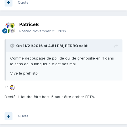
Quote
Etonnant non ? Pierre Desproges se serait délecté de ces
subtilités.
Mais bon, un réglement c'est un réglement !
PatriceB
Je reste confiant, bien que souriant, ce biais sera vite
Posted
November 21, 2016
enlevé du réglement et le bambou qui constitue plus de 75
% de la masse de mes 2 arcs ( AD et AC) retrouvera ses
lettres de noblesse.
On 11/21/2016 at 4:51 PM,
PEDRO
said:
PS : pour rire encore un peu, pensons au 23-17. Pourquoi
Comme découpage de poil de cul de grenouille en 4 dans
est-il interdit ? Parce qu'il correspondrait en terme de spin à
le sens de la longueur, c'est pas mal.
des arcs de plus de 60 livres. Etonnant non ?
Vive le préhisto.
+1
Bientôt il faudra être bac+5 pour être archer FFTA.
Quote