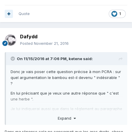
Quote
1
Dafydd
Posted
November 21, 2016
On 11/15/2016 at 7:06 PM,
ketene
said:
Donc je vais poser cette question précise à mon PCRA : sur
quel argumentation le bambou est-il devenu " indésirable "
?
En lui précisant que je veux une autre réponse que " c'est
une herbe ".
Je lui indiquerai aussi que dans le réglement au paragraphe
AC concernant les flèches je lis : flèche : Il n’y a pas de
Expand
poids minimal de flèches.
J'en conclu donc que je peux tirer ce que je veux en AC,
Dans ma réponse cela ne concernait que les arcs droits, chose