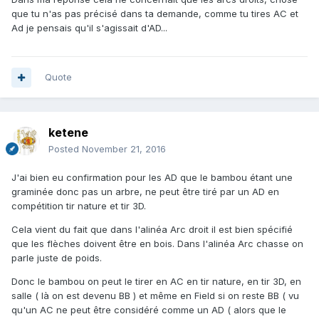
donc du bambou puisque plus rien n'est spécifié.
que tu n'as pas précisé dans ta demande, comme tu tires AC et
Ad je pensais qu'il s'agissait d'AD...
Ca n'est bien sur pas pour lancer une Paul et Mike, c'est
juste pour faire qu'un règlement ne puisse être mis en
défaut.
Quote
Si j'obtiens une réponse je la communiquerai.
ketene
Posted
November 21, 2016
J'ai bien eu confirmation pour les AD que le bambou étant une
graminée donc pas un arbre, ne peut être tiré par un AD en
compétition tir nature et tir 3D.
Cela vient du fait que dans l'alinéa Arc droit il est bien spécifié
que les flèches doivent être en bois. Dans l'alinéa Arc chasse on
parle juste de poids.
Donc le bambou on peut le tirer en AC en tir nature, en tir 3D, en
salle ( là on est devenu BB ) et même en Field si on reste BB ( vu
qu'un AC ne peut être considéré comme un AD ( alors que le