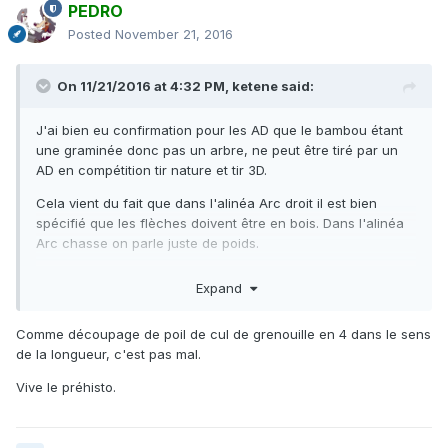
PEDRO
Posted
November 21, 2016
On 11/21/2016 at 4:32 PM,
ketene
said:
J'ai bien eu confirmation pour les AD que le bambou étant
une graminée donc pas un arbre, ne peut être tiré par un
AD en compétition tir nature et tir 3D.
Cela vient du fait que dans l'alinéa Arc droit il est bien
spécifié que les flèches doivent être en bois. Dans l'alinéa
Arc chasse on parle juste de poids.
Donc le bambou on peut le tirer en AC en tir nature, en tir
Expand
3D, en salle ( là on est devenu BB ) et même en Field si on
reste BB ( vu qu'un AC ne peut être considéré comme un
Comme découpage de poil de cul de grenouille en 4 dans le sens
AD ( alors que le contraire est possible )).
de la longueur, c'est pas mal.
En AD on ne tirera le bambou qu'en tir salle et peut être en
Vive le préhisto.
Field si le nouveau réglement du Field incluant les AD au
piquet blanc reste évasif sur le type de fût ( si il est stipulé
bois, ça sera cuit ).