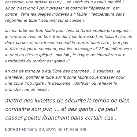
casserole ,une grosse tasse ) .. se servir d'un essuis mouillé (
sinon c'est long ) pour presser et controler l'épaisseur . par
contre , faire les pliages modérés a " faible "
température sans
regonfler le tube ( souvent sur la cuisse ) .
si mon tube est trop faible pour tenir la forme voulue en poignée ,
je renforce avec un bois très dur ( ipé terrasse ) en faisant l'arc en
deux parties et en forcant a chaud le renfort dans l'arc , faut pas
le faire n'importe comment, voir lien message n° 27 qui mène vers
le post ou c'est expliqué . mal fait , le risque de charnières aux
extrémités du renfort est grand !!!
en cas de manque d'équilibre des branches : 2 solutions , la
première , gonfler le tube sur la zone faible ou le presser pour
une zone trop rigide . la deuxième , déflexer ou réflexer la
branche . ou un mixte .
mettre des lunettes de sécurité le temps de bien
connaitre son pvc .... et des gants . ça peut
casser pointu /tranchant dans certain cas .
Edited
February 23, 2015
by shivamindi