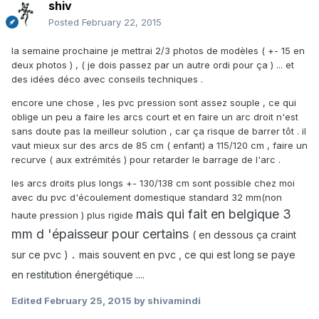
shiv
Posted
February 22, 2015
la semaine prochaine je mettrai 2/3 photos de modèles ( +- 15 en
deux photos ) , ( je dois passez par un autre ordi pour ça ) ... et
des idées déco avec conseils techniques .
encore une chose , les pvc pression sont assez souple , ce qui
oblige un peu a faire les arcs court et en faire un arc droit n'est
sans doute pas la meilleur solution , car ça risque de barrer tôt . il
vaut mieux sur des arcs de 85 cm ( enfant) a 115/120 cm , faire un
recurve ( aux extrémités ) pour retarder le barrage de l'arc .
les arcs droits plus longs +- 130/138 cm sont possible chez moi
avec du pvc d'écoulement domestique standard 32 mm(non
mais qui fait en belgique 3
haute pression ) plus rigide
mm d 'épaisseur pour certains
( en dessous ça craint
.
sur ce pvc )
mais souvent en pvc , ce qui est long se paye
en restitution énergétique ....
Edited
February 25, 2015
by shivamindi