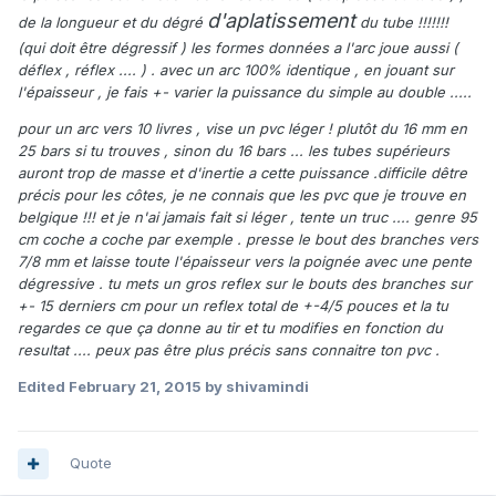
d'aplatissement
de la longueur et du dégré
du tube !!!!!!!
(qui doit être dégressif ) les formes données a l'arc joue aussi (
déflex , réflex .... ) . avec un arc 100% identique , en jouant sur
l'épaisseur , je fais +- varier la puissance du simple au double .....
pour un arc vers 10 livres , vise un pvc léger ! plutôt du 16 mm en
25 bars si tu trouves , sinon du 16 bars ... les tubes supérieurs
auront trop de masse et d'inertie a cette puissance .difficile dêtre
précis pour les côtes, je ne connais que les pvc que je trouve en
belgique !!! et je n'ai jamais fait si léger , tente un truc .... genre 95
cm coche a coche par exemple . presse le bout des branches vers
7/8 mm et laisse toute l'épaisseur vers la poignée avec une pente
dégressive . tu mets un gros reflex sur le bouts des branches sur
+- 15 derniers cm pour un reflex total de +-4/5 pouces et la tu
regardes ce que ça donne au tir et tu modifies en fonction du
resultat .... peux pas être plus précis sans connaitre ton pvc .
Edited
February 21, 2015
by shivamindi
Quote