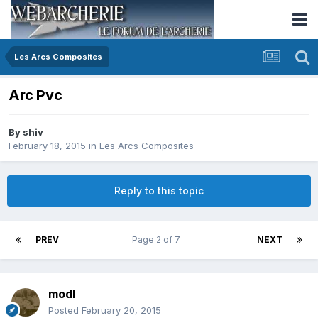
Les Arcs Composites
Arc Pvc
By
shiv
February 18, 2015
in
Les Arcs Composites
Reply to this topic
PREV
Page 2 of 7
NEXT
modl
Posted
February 20, 2015