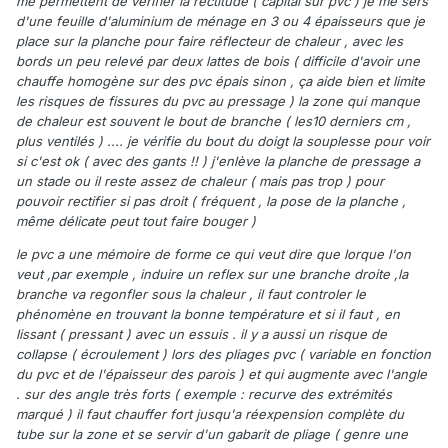
me permettent de vérifier la rectitude ( capital sur pvc ) je me sers
d'une feuille d'aluminium de ménage en 3 ou 4 épaisseurs que je
place sur la planche pour faire réflecteur de chaleur , avec les
bords un peu relevé par deux lattes de bois ( difficile d'avoir une
chauffe homogène sur des pvc épais sinon , ça aide bien et limite
les risques de fissures du pvc au pressage ) la zone qui manque
de chaleur est souvent le bout de branche ( les10 derniers cm ,
plus ventilés ) .... je vérifie du bout du doigt la souplesse pour voir
si c'est ok ( avec des gants !! ) j'enlève la planche de pressage a
un stade ou il reste assez de chaleur ( mais pas trop ) pour
pouvoir rectifier si pas droit ( fréquent , la pose de la planche ,
même délicate peut tout faire bouger )
le pvc a une mémoire de forme ce qui veut dire que lorque l'on
veut ,par exemple , induire un reflex sur une branche droite ,la
branche va regonfler sous la chaleur , il faut controler le
phénomène en trouvant la bonne température et si il faut , en
lissant ( pressant ) avec un essuis . il y a aussi un risque de
collapse ( écroulement ) lors des pliages pvc ( variable en fonction
du pvc et de l'épaisseur des parois ) et qui augmente avec l'angle
. sur des angle très forts ( exemple : recurve des extrémités
marqué ) il faut chauffer fort jusqu'a réexpension complète du
tube sur la zone et se servir d'un gabarit de pliage ( genre une