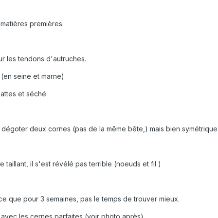
 matières premières.
ur les tendons d'autruches.
i (en seine et marne)
attes et séché.
e dégoter deux cornes (pas de la même bête,) mais bien symétrique
taillant, il s'est révélé pas terrible (noeuds et fil )
nce que pour 3 semaines, pas le temps de trouver mieux.
, avec les cernes parfaites (voir photo après)