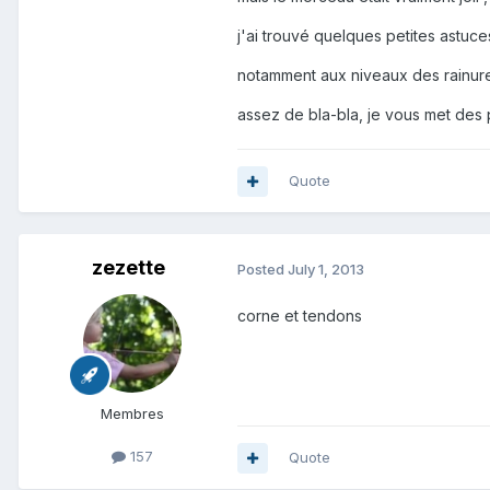
j'ai trouvé quelques petites astuces 
notamment aux niveaux des rainure
assez de bla-bla, je vous met des 
Quote
zezette
Posted
July 1, 2013
corne et tendons
Membres
157
Quote