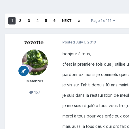
1
2
3
4
5
6
NEXT
Page 1 of 14
zezette
Posted
July 1, 2013
bonjour à tous,
c'est la première fois que j'utilise 
pardonnez moi si je commets quelqu
Membres
je vis sur Tahiti depuis 10 ans maint
157
je suis dans la restauration de meubl
je me suis régalé à tous vous lire
merci à tous pour vos précieux con
mais aussi à tous ceux qui ont fai