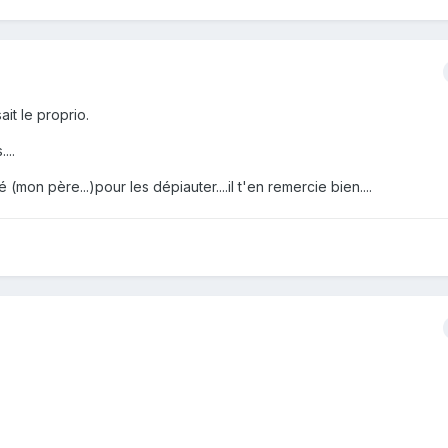
it le proprio.
...
(mon père...)pour les dépiauter....il t'en remercie bien....