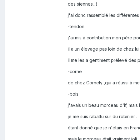
des siennes...)
j'ai donc rassemblé les différentes
-tendon
j'ai mis à contribution mon père po
il a un élevage pas loin de chez lu
il me les a gentiment prélevé des p
-corne
de chez Cornely ,qui a réussi à m
-bois
j'avais un beau morceau d'if, mais le 
je me suis rabattu sur du robinier .
étant donné que je n'étais en Fra
mais le morceau était vraiment joli 