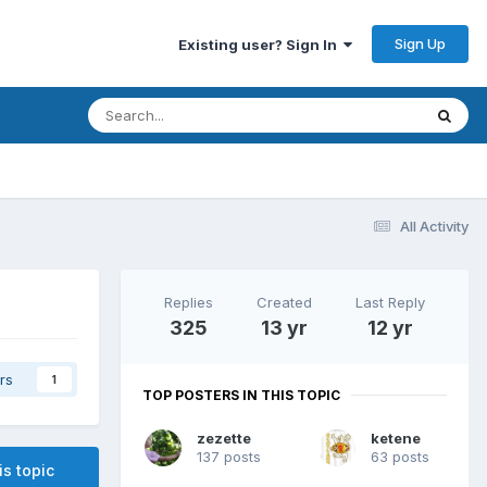
Sign Up
Existing user? Sign In
All Activity
Replies
Created
Last Reply
325
13 yr
12 yr
rs
1
TOP POSTERS IN THIS TOPIC
zezette
ketene
137 posts
63 posts
is topic