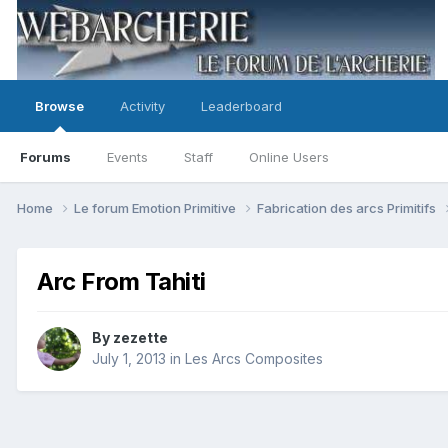
Browse
Activity
Leaderboard
Forums
Events
Staff
Online Users
Home
Le forum Emotion Primitive
Fabrication des arcs Primitifs
Arc From Tahiti
By
zezette
July 1, 2013
in
Les Arcs Composites