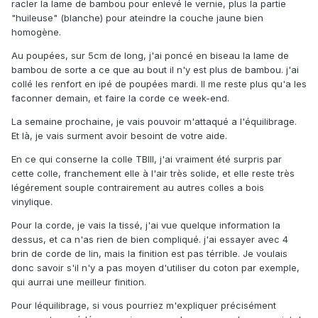
racler la lame de bambou pour enlevé le vernie, plus la partie
"huileuse" (blanche) pour ateindre la couche jaune bien
homogène.
Au poupées, sur 5cm de long, j'ai poncé en biseau la lame de
bambou de sorte a ce que au bout il n'y est plus de bambou. j'ai
collé les renfort en ipé de poupées mardi. Il me reste plus qu'a les
faconner demain, et faire la corde ce week-end.
La semaine prochaine, je vais pouvoir m'attaqué a l'équilibrage.
Et là, je vais surment avoir besoint de votre aide.
En ce qui conserne la colle TBIII, j'ai vraiment été surpris par
cette colle, franchement elle à l'air très solide, et elle reste très
légérement souple contrairement au autres colles a bois
vinylique.
Pour la corde, je vais la tissé, j'ai vue quelque information la
dessus, et ca n'as rien de bien compliqué. j'ai essayer avec 4
brin de corde de lin, mais la finition est pas térrible. Je voulais
donc savoir s'il n'y a pas moyen d'utiliser du coton par exemple,
qui aurrai une meilleur finition.
Pour léquilibrage, si vous pourriez m'expliquer précisément