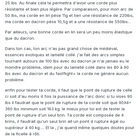
25 lbs. Au finale cela te permettra d'avoir une corde plus
résistante et bien plus légère. Par comparaison, pour mon arc de
50 lbs, ma corde en lin pèse 11g et tien une résistance de 220lbs,
ma corde en dacron pèse 10,5g et a une résistance de 550lbs...
Par ailleurs, une bonne corde en lin sera un peu moins élastique
que du dacron.
Dans ton cas, ton arc n'as pas grand chose de médiéval,
essences exotiques et lamellé collé. j'ai fait des arcs simples
tournant autours de 100 lbs avec du dacron je n'ai jamais eu le
moindre problème, idem pour du lamellé collé dans les 80 à 90
lbs avec du dacron et du fastflight+ la corde ne génère aucun
problème.
enfin pour tester ta corde, il faut que le point de rupture de celle
ci soit d'au moins 4 fois la puissance de l'arc donc si tu vises 90
lbs il faudrait que le point de rupture de ta corde soit que 90X4=
360 lbs minimum soit 163 kg. le mieux pour toi est de tester le
point de rupture d'un seul brin. Ta corde est composée de 4
brins, il faudrait qu'un seul brin ait un point d rupture égal ou
supérieur à 40 kg..... Et la , j'ai quand même quelques doutes pour
de la ficelle à rôti.