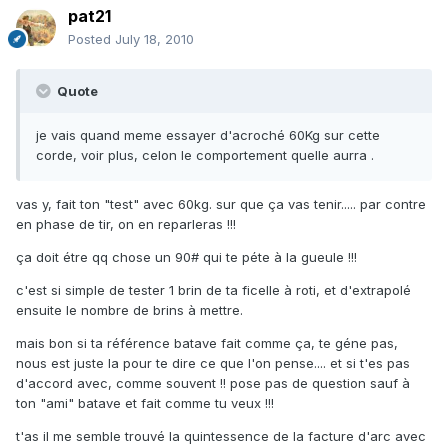
pat21
Posted
July 18, 2010
Quote
je vais quand meme essayer d'acroché 60Kg sur cette
corde, voir plus, celon le comportement quelle aurra .
vas y, fait ton "test" avec 60kg. sur que ça vas tenir..... par contre
en phase de tir, on en reparleras !!!
ça doit étre qq chose un 90# qui te péte à la gueule !!!
c'est si simple de tester 1 brin de ta ficelle à roti, et d'extrapolé
ensuite le nombre de brins à mettre.
mais bon si ta référence batave fait comme ça, te géne pas,
nous est juste la pour te dire ce que l'on pense.... et si t'es pas
d'accord avec, comme souvent !! pose pas de question sauf à
ton "ami" batave et fait comme tu veux !!!
t'as il me semble trouvé la quintessence de la facture d'arc avec