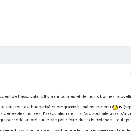
sident de l'association. Il y a de bonnes et de moins bonnes nouvell
ra lieu ; tout est budgetisé et programmé... même le menu
(re
les bénévoles motivés, l'association de tir à l'arc souhaite aussi s'inves
 qui posséde un pré sur le site pour faire du tir de distance... tout ga
eusement pas d'autre date possible que le premier week-end de d