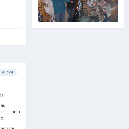
Author
es.
pas
tir,... on a
ze.
écembre,