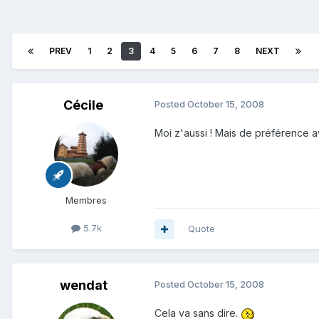
PREV
1
2
3
4
5
6
7
8
NEXT
Cécile
Posted
October 15, 2008
Moi z'aussi ! Mais de préférence av
Membres
5.7k
Quote
wendat
Posted
October 15, 2008
Cela va sans dire.