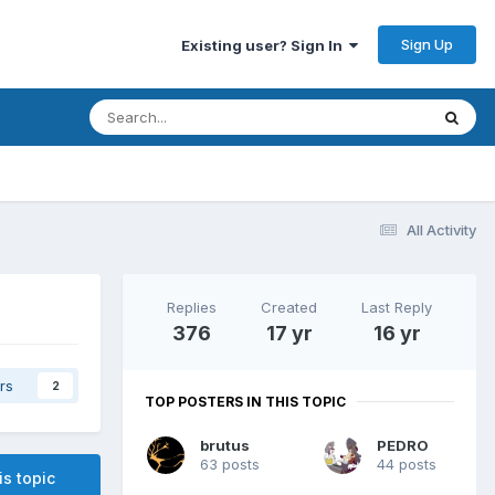
Sign Up
Existing user? Sign In
All Activity
Replies
Created
Last Reply
376
17 yr
16 yr
rs
2
TOP POSTERS IN THIS TOPIC
brutus
PEDRO
63 posts
44 posts
is topic