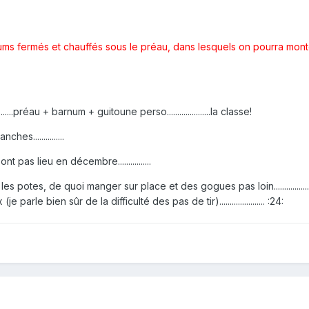
ums fermés et chauffés sous le préau, dans lesquels on pourra mon
.........préau + barnum + guitoune perso.....................la classe!
es...............
 pas lieu en décembre................
potes, de quoi manger sur place et des gogues pas loin.......................
parle bien sûr de la difficulté des pas de tir)...................... :24: