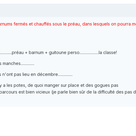
arnums fermés et chauffés sous le préau, dans lesquels on pourra m
.............préau + barnum + guitoune perso.....................la classe!
nches...............
ont pas lieu en décembre................
 y a les potes, de quoi manger sur place et des gogues pas
 en plus le parcours est bien vicieux (je parle bien sûr de la difficulté des pas 