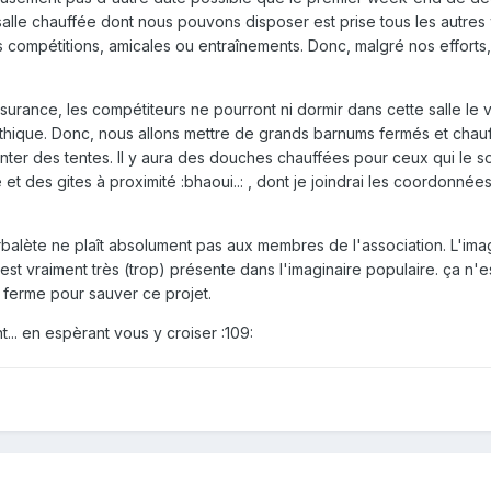
salle chauffée dont nous pouvons disposer est prise tous les autre
s compétitions, amicales ou entraînements. Donc, malgré nos efforts
surance, les compétiteurs ne pourront ni dormir dans cette salle le 
lithique. Donc, nous allons mettre de grands barnums fermés et chauf
ter des tentes. Il y aura des douches chauffées pour ceux qui le so
 et des gites à proximité :bhaoui..: , dont je joindrai les coordonnée
'arbalète ne plaît absolument pas aux membres de l'association. L'im
st vraiment très (trop) présente dans l'imaginaire populaire. ça n'e
er ferme pour sauver ce projet.
.. en espèrant vous y croiser :109: