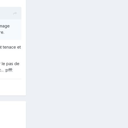
'image
re.
nt tenace et
r le pas de
. :pfff: