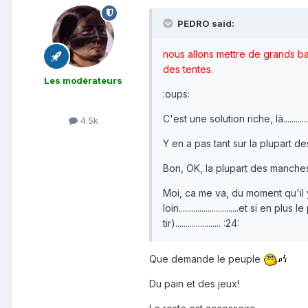
PEDRO said:
nous allons mettre de grands b
des tentes.
Les modérateurs
:oups:
C'est une solution riche, là............
4.5k
Y en a pas tant sur la plupart des ma
Bon, OK, la plupart des manches n'
Moi, ca me va, du moment qu'il
loin.............................et si
tir)...................... :24:
Que demande le peuple
Du pain et des jeux!