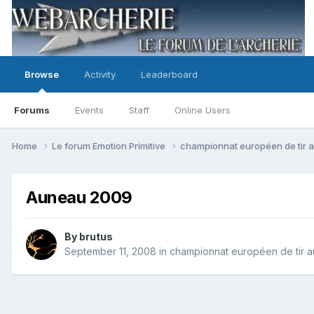
Browse
Activity
Leaderboard
Forums
Events
Staff
Online Users
Home
Le forum Emotion Primitive
championnat européen de tir a
Auneau 2009
By
brutus
September 11, 2008
in
championnat européen de tir au