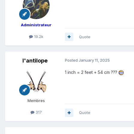
Administrateur
19.2k
Quote
l'antilope
Posted
January 11, 2025
1 inch = 2 feet + 54 cm ???
Membres
317
Quote