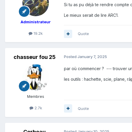
Si tu as pu déjà te rendre compte q
Le mieux serait de lire ARC1.
Administrateur
19.2k
Quote
chasseur fou 25
Posted
January 7, 2025
par où commencer ? --- trouver une
les outils : hachette, scie, plane, 
Membres
2.7k
Quote
Corbeau
Posted
January 10, 2025