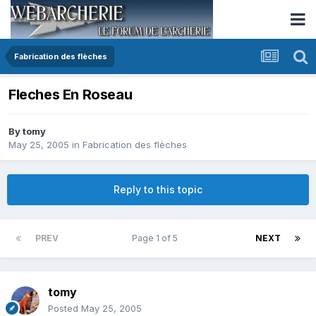
Fabrication des flèches
Fleches En Roseau
By
tomy
May 25, 2005
in
Fabrication des flèches
Reply to this topic
PREV
Page 1 of 5
NEXT
tomy
Posted
May 25, 2005