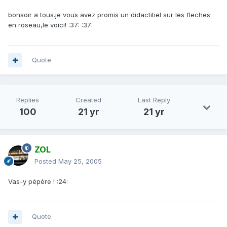
bonsoir a tous.je vous avez promis un didactitiel sur les fleches
en roseau,le voici! :37: :37:
Quote
Replies
Created
Last Reply
100
21 yr
21 yr
ZOL
Posted
May 25, 2005
Vas-y pèpère ! :24:
Quote