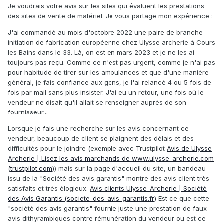
Je voudrais votre avis sur les sites qui évaluent les prestations
des sites de vente de matériel. Je vous partage mon expérience
:
J'ai commandé au mois d'octobre 2022 une paire de branche
initiation de fabrication européenne chez Ulysse archerie à Cours
les Bains dans le 33. Là, on est en mars 2023 et je ne les ai
toujours pas reçu. Comme ce n'est pas urgent, comme je n'ai pas
pour habitude de tirer sur les ambulances et que d'une manière
général, je fais confiance aux gens, je l'ai relancé 4 ou 5 fois de
fois par mail sans plus insister. J'ai eu un retour, une fois où le
vendeur ne disait qu'il allait se renseigner auprès de son
fournisseur...
Lorsque je fais une recherche sur les avis concernant ce
vendeur, beaucoup de client se plaignent des délais et des
difficultés pour le joindre (exemple avec Trustpilot
Avis de Ulysse
Archerie | Lisez les avis marchands de www.ulysse-archerie.com
(trustpilot.com)
) mais sur la page d'accueil du site, un bandeau
issu de la "Société des avis garantis" montre des avis client très
satisfaits et très élogieux.
Avis clients Ulysse-Archerie | Société
des Avis Garantis (societe-des-avis-garantis.fr)
Est ce que cette
"société des avis garantis" fournie juste une prestation de faux
avis dithyrambiques contre rémunération du vendeur ou est ce