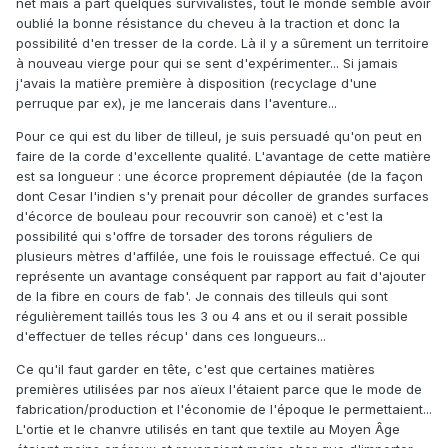
net mais à part quelques survivalistes, tout le monde semble avoir
oublié la bonne résistance du cheveu à la traction et donc la
possibilité d'en tresser de la corde. Là il y a sûrement un territoire
à nouveau vierge pour qui se sent d'expérimenter... Si jamais
j'avais la matière première à disposition (recyclage d'une
perruque par ex), je me lancerais dans l'aventure...
Pour ce qui est du liber de tilleul, je suis persuadé qu'on peut en
faire de la corde d'excellente qualité. L'avantage de cette matière
est sa longueur : une écorce proprement dépiautée (de la façon
dont Cesar l'indien s'y prenait pour décoller de grandes surfaces
d'écorce de bouleau pour recouvrir son canoë) et c'est la
possibilité qui s'offre de torsader des torons réguliers de
plusieurs mètres d'affilée, une fois le rouissage effectué. Ce qui
représente un avantage conséquent par rapport au fait d'ajouter
de la fibre en cours de fab'. Je connais des tilleuls qui sont
régulièrement taillés tous les 3 ou 4 ans et ou il serait possible
d'effectuer de telles récup' dans ces longueurs...
Ce qu'il faut garder en tête, c'est que certaines matières
premières utilisées par nos aïeux l'étaient parce que le mode de
fabrication/production et l'économie de l'époque le permettaient...
L'ortie et le chanvre utilisés en tant que textile au Moyen Âge