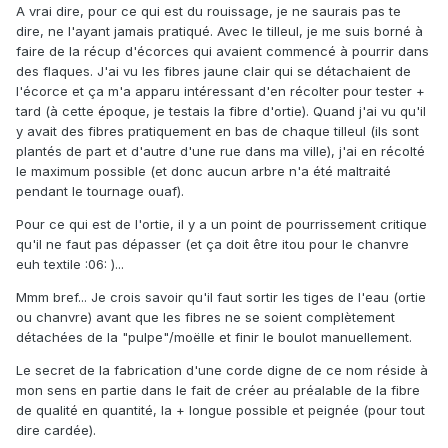
A vrai dire, pour ce qui est du rouissage, je ne saurais pas te
dire, ne l'ayant jamais pratiqué. Avec le tilleul, je me suis borné à
faire de la récup d'écorces qui avaient commencé à pourrir dans
des flaques. J'ai vu les fibres jaune clair qui se détachaient de
l'écorce et ça m'a apparu intéressant d'en récolter pour tester +
tard (à cette époque, je testais la fibre d'ortie). Quand j'ai vu qu'il
y avait des fibres pratiquement en bas de chaque tilleul (ils sont
plantés de part et d'autre d'une rue dans ma ville), j'ai en récolté
le maximum possible (et donc aucun arbre n'a été maltraité
pendant le tournage ouaf).
Pour ce qui est de l'ortie, il y a un point de pourrissement critique
qu'il ne faut pas dépasser (et ça doit être itou pour le chanvre
euh textile :06: )...
Mmm bref... Je crois savoir qu'il faut sortir les tiges de l'eau (ortie
ou chanvre) avant que les fibres ne se soient complètement
détachées de la "pulpe"/moëlle et finir le boulot manuellement.
Le secret de la fabrication d'une corde digne de ce nom réside à
mon sens en partie dans le fait de créer au préalable de la fibre
de qualité en quantité, la + longue possible et peignée (pour tout
dire cardée).