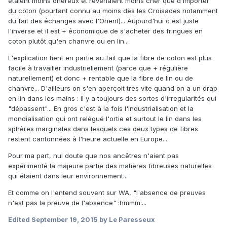
étaient moins onéreux et revenaient moins cher que d'importer
du coton (pourtant connu au moins dès les Croisades notamment
du fait des échanges avec l'Orient)... Aujourd'hui c'est juste
l'inverse et il est + économique de s'acheter des fringues en
coton plutôt qu'en chanvre ou en lin...
L'explication tient en partie au fait que la fibre de coton est plus
facile à travailler industriellement (parce que + régulière
naturellement) et donc + rentable que la fibre de lin ou de
chanvre... D'ailleurs on s'en aperçoit très vite quand on a un drap
en lin dans les mains : il y a toujours des sortes d'irregularités qui
"dépassent"... En gros c'est à la fois l'industrialisation et la
mondialisation qui ont relégué l'ortie et surtout le lin dans les
sphères marginales dans lesquels ces deux types de fibres
restent cantonnées à l'heure actuelle en Europe...
Pour ma part, nul doute que nos ancêtres n'aient pas
expérimenté la majeure partie des matières fibreuses naturelles
qui étaient dans leur environnement...
Et comme on l'entend souvent sur WA, "l'absence de preuves
n'est pas la preuve de l'absence" :hmmm:...
Edited
September 19, 2015
by Le Paresseux