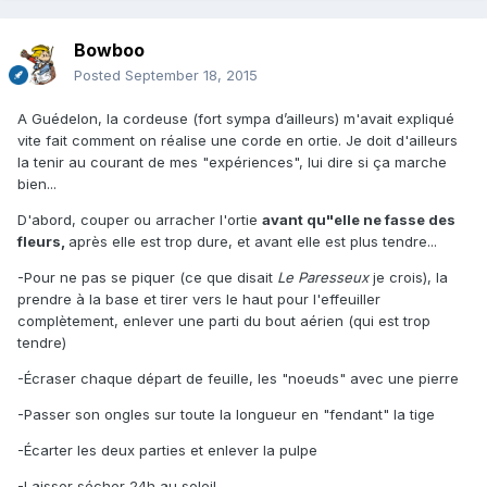
Bowboo
Posted
September 18, 2015
A Guédelon, la cordeuse (fort sympa d’ailleurs) m'avait expliqué
vite fait comment on réalise une corde en ortie. Je doit d'ailleurs
la tenir au courant de mes "expériences", lui dire si ça marche
bien...
D'abord, couper ou arracher l'ortie
avant qu"elle ne fasse des
fleurs,
après elle est trop dure, et avant elle est plus tendre...
-Pour ne pas se piquer (ce que disait
Le Paresseux
je crois), la
prendre à la base et tirer vers le haut pour l'effeuiller
complètement, enlever une parti du bout aérien (qui est trop
tendre)
-Écraser chaque départ de feuille, les "noeuds" avec une pierre
-Passer son ongles sur toute la longueur en "fendant" la tige
-Écarter les deux parties et enlever la pulpe
-Laisser sécher 24h au soleil