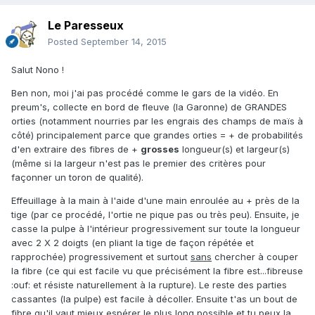
Le Paresseux
Posted
September 14, 2015
Salut Nono !
Ben non, moi j'ai pas procédé comme le gars de la vidéo. En
preum's, collecte en bord de fleuve (la Garonne) de GRANDES
orties (notamment nourries par les engrais des champs de maïs à
côté) principalement parce que grandes orties = + de probabilités
d'en extraire des fibres de +
grosses
longueur(s) et largeur(s)
(même si la largeur n'est pas le premier des critères pour
façonner un toron de qualité).
Effeuillage à la main à l'aide d'une main enroulée au + près de la
tige (par ce procédé, l'ortie ne pique pas ou très peu). Ensuite, je
casse la pulpe à l'intérieur progressivement sur toute la longueur
avec 2 X 2 doigts (en pliant la tige de façon répétée et
rapprochée) progressivement et surtout
sans
chercher à couper
la fibre (ce qui est facile vu que précisément la fibre est...fibreuse
:ouf: et résiste naturellement à la rupture). Le reste des parties
cassantes (la pulpe) est facile à décoller. Ensuite t'as un bout de
fibre qu'il vaut mieux espérer le plus long possible et tu peux la