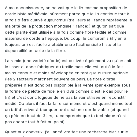
A ma connaissance, on ne voit que le lin comme proposition de
corde histo médiévale, sûrement parce que le lin continue tout à
la fois d'être cultivé aujourd'hui (d'ailleurs la France représente la
majorité de la production mondiale :France: )
et
qu'on sait que
cette plante était utilisée à la fois comme fibre textile et comme
matériau de corde à l'époque. Du coup, le compromis (il y en a
toujours un) est facile à établir entre l'authenticité histo et la
disponibilité actuelle de la fibre.
La ramie (une variété d'ortie) est cultivée également vu qu'on sait
la tisser et donc fabriquer du textile mais elle est tout à la fois
moins connue et moins développée en tant que culture agricole
(les 2 facteurs marchent souvent de pair). La fibre d'ortie
préparée n'est donc pas disponible à la vente (par exemple sous
la forme de pelote de ficelle en GSB comme c'est le cas pour le
lin) et c'est donc logique de ne pas la voir utilisée en reconstit'
médié. Ou alors il faut la faire soi-même et c'est quand même tout
un taff d'arriver à fabriquer tout seul une corde viable (et quand
ça pète au bout de 3 tirs, tu comprends que ta technique n'est
pas encore tout à fait au point).
Quant aux cheveux, j'ai lancé vite fait une recherche hier sur le