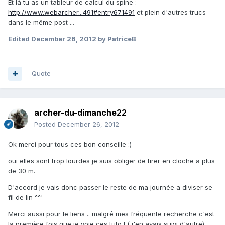
Et là tu as un tableur de calcul du spine :
http://www.webarcher...491#entry671491
et plein d'autres trucs
dans le même post ...
Edited
December 26, 2012
by PatriceB
Quote
archer-du-dimanche22
Posted
December 26, 2012
Ok merci pour tous ces bon conseille :)
oui elles sont trop lourdes je suis obliger de tirer en cloche a plus
de 30 m.
D'accord je vais donc passer le reste de ma journée a diviser se
fil de lin ^^'
Merci aussi pour le liens .. malgré mes fréquente recherche c'est
la première fois que je voie ces tuto ! ( j'en avais suivi d'autre)