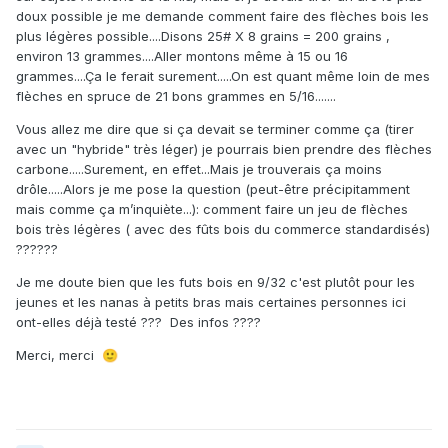
doux possible je me demande comment faire des flèches bois les
plus légères possible....Disons 25# X 8 grains = 200 grains ,
environ 13 grammes....Aller montons même à 15 ou 16
grammes....Ça le ferait surement.....On est quant même loin de mes
flèches en spruce de 21 bons grammes en 5/16.......
Vous allez me dire que si ça devait se terminer comme ça (tirer
avec un "hybride" très léger) je pourrais bien prendre des flèches
carbone.....Surement, en effet...Mais je trouverais ça moins
drôle.....Alors je me pose la question (peut-être précipitamment
mais comme ça m’inquiète...): comment faire un jeu de flèches
bois très légères ( avec des fûts bois du commerce standardisés)
??????
Je me doute bien que les futs bois en 9/32 c'est plutôt pour les
jeunes et les nanas à petits bras mais certaines personnes ici
ont-elles déjà testé ??? Des infos ????
Merci, merci
🙂