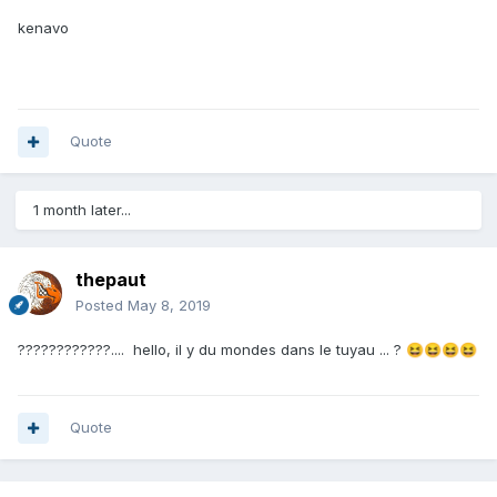
kenavo
Quote
1 month later...
thepaut
Posted
May 8, 2019
????????????.... hello, il y du mondes dans le tuyau ... ?
😆
😆
😆
😆
Quote