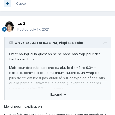
Quote
LoG
Posted
July 17, 2021
On 7/16/2021 at 6:36 PM,
Picpic45
said:
C'est pourquoi la question ne se pose pas trop pour des
flèches en bois.
Mais pour des futs carbone ou alu, le diamètre 9.3mm
existe et comme c'est le maximum autorisé, un wrap de
plus de 22 cm n'est pas autorisé sur ce type de flèche afin
que la partie qui traverse le blason ( l'avant de la flèche)
n'excède pas les 9.3 mm maximum.
Expand
Merci pour l'explication.
Quel intérêt de faire des fûts carbone en 9.3 mm de diamètre ?