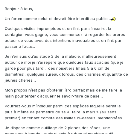
Bonjour à tous,
Un forum comme celui-ci devrait être interdit au public…
Quelques visites impromptues et on finit par s’inscrire, la
contagion vous gagne, vous commencez
à regarder les arbres
autour de vous avec des intentions inavouables et on finit par
passer à l’acte...
Je n’en suis qu’au stade 2 de la maladie, malheureusement
autour de moi je n’ai repéré que quelques faux acacias (que je
garde pour plus tard),
des noisetiers (mais 5 à 6 cm de
diamètres), quelques sureaux tordus, des charmes et quantité de
jeunes chênes…
Mon propos n’est pas d’obtenir l’arc parfait mais de me faire la
main pour tenter d’acquérir le savoir-faire de base…
Pourriez-vous m’indiquer parmi ces espèces laquelle serait le
plus à même de permettre de se « faire la main » (au sens
premier) en tenant compte des limites ci-dessus
mentionnées.
Je dispose comme outillage de 2 planes,des râpes, une
ponceuse à bande... mais ni scie à ruban ni machine outil.