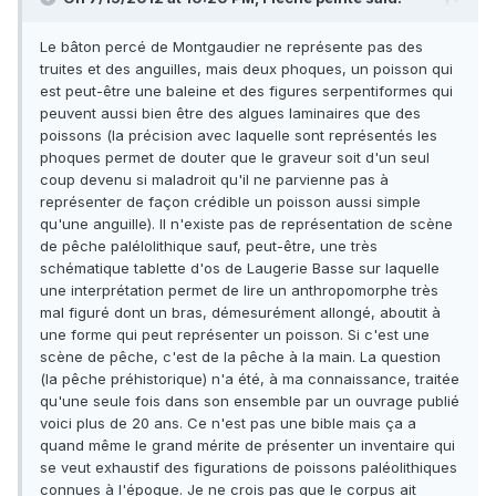
Le bâton percé de Montgaudier ne représente pas des
truites et des anguilles, mais deux phoques, un poisson qui
est peut-être une baleine et des figures serpentiformes qui
peuvent aussi bien être des algues laminaires que des
poissons (la précision avec laquelle sont représentés les
phoques permet de douter que le graveur soit d'un seul
coup devenu si maladroit qu'il ne parvienne pas à
représenter de façon crédible un poisson aussi simple
qu'une anguille). Il n'existe pas de représentation de scène
de pêche palélolithique sauf, peut-être, une très
schématique tablette d'os de Laugerie Basse sur laquelle
une interprétation permet de lire un anthropomorphe très
mal figuré dont un bras, démesurément allongé, aboutit à
une forme qui peut représenter un poisson. Si c'est une
scène de pêche, c'est de la pêche à la main. La question
(la pêche préhistorique) n'a été, à ma connaissance, traitée
qu'une seule fois dans son ensemble par un ouvrage publié
voici plus de 20 ans. Ce n'est pas une bible mais ça a
quand même le grand mérite de présenter un inventaire qui
se veut exhaustif des figurations de poissons paléolithiques
connues à l'époque. Je ne crois pas que le corpus ait