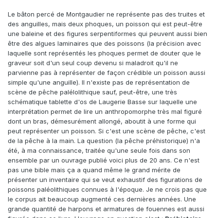
Le bâton percé de Montgaudier ne représente pas des truites et
des anguilles, mais deux phoques, un poisson qui est peut-être
une baleine et des figures serpentiformes qui peuvent aussi bien
être des algues laminaires que des poissons (la précision avec
laquelle sont représentés les phoques permet de douter que le
graveur soit d'un seul coup devenu si maladroit qu'il ne
parvienne pas à représenter de façon crédible un poisson aussi
simple qu'une anguille). Il n'existe pas de représentation de
scène de pêche palélolithique sauf, peut-être, une très
schématique tablette d'os de Laugerie Basse sur laquelle une
interprétation permet de lire un anthropomorphe très mal figuré
dont un bras, démesurément allongé, aboutit à une forme qui
peut représenter un poisson. Si c'est une scène de pêche, c'est
de la pêche à la main. La question (la pêche préhistorique) n'a
été, à ma connaissance, traitée qu'une seule fois dans son
ensemble par un ouvrage publié voici plus de 20 ans. Ce n'est
pas une bible mais ça a quand même le grand mérite de
présenter un inventaire qui se veut exhaustif des figurations de
poissons paléolithiques connues à l'époque. Je ne crois pas que
le corpus ait beaucoup augmenté ces dernières années. Une
grande quantité de harpons et armatures de fouennes est aussi