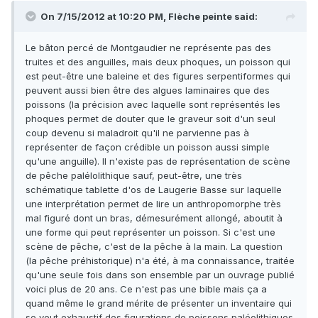
On 7/15/2012 at 10:20 PM, Flèche peinte said:
Le bâton percé de Montgaudier ne représente pas des
truites et des anguilles, mais deux phoques, un poisson qui
est peut-être une baleine et des figures serpentiformes qui
peuvent aussi bien être des algues laminaires que des
poissons (la précision avec laquelle sont représentés les
phoques permet de douter que le graveur soit d'un seul
coup devenu si maladroit qu'il ne parvienne pas à
représenter de façon crédible un poisson aussi simple
qu'une anguille). Il n'existe pas de représentation de scène
de pêche palélolithique sauf, peut-être, une très
schématique tablette d'os de Laugerie Basse sur laquelle
une interprétation permet de lire un anthropomorphe très
mal figuré dont un bras, démesurément allongé, aboutit à
une forme qui peut représenter un poisson. Si c'est une
scène de pêche, c'est de la pêche à la main. La question
(la pêche préhistorique) n'a été, à ma connaissance, traitée
qu'une seule fois dans son ensemble par un ouvrage publié
voici plus de 20 ans. Ce n'est pas une bible mais ça a
quand même le grand mérite de présenter un inventaire qui
se veut exhaustif des figurations de poissons paléolithiques