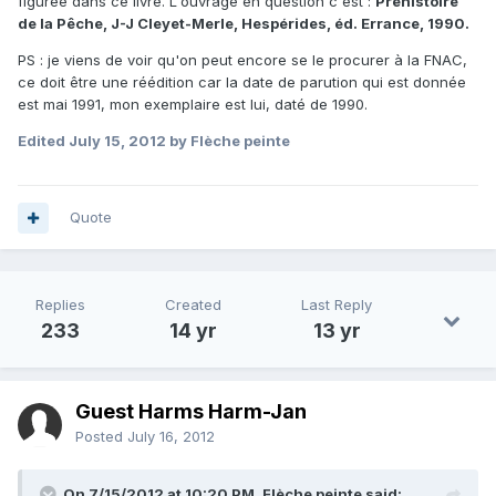
figurée dans ce livre. L'ouvrage en question c'est :
Préhistoire
de la Pêche, J-J Cleyet-Merle, Hespérides, éd. Errance, 1990.
PS : je viens de voir qu'on peut encore se le procurer à la FNAC,
ce doit être une réédition car la date de parution qui est donnée
est mai 1991, mon exemplaire est lui, daté de 1990.
Edited
July 15, 2012
by Flèche peinte
Quote
Replies
Created
Last Reply
233
14 yr
13 yr
Guest Harms Harm-Jan
Posted
July 16, 2012
On 7/15/2012 at 10:20 PM, Flèche peinte said: