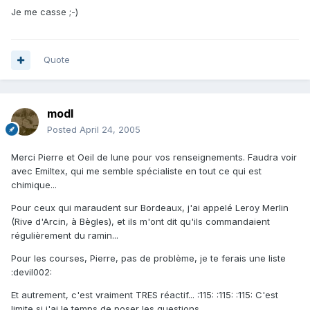
Je me casse ;-)
Quote
modl
Posted
April 24, 2005
Merci Pierre et Oeil de lune pour vos renseignements. Faudra voir
avec Emiltex, qui me semble spécialiste en tout ce qui est
chimique...
Pour ceux qui maraudent sur Bordeaux, j'ai appelé Leroy Merlin
(Rive d'Arcin, à Bègles), et ils m'ont dit qu'ils commandaient
régulièrement du ramin...
Pour les courses, Pierre, pas de problème, je te ferais une liste
:devil002:
Et autrement, c'est vraiment TRES réactif... :115: :115: :115: C'est
limite si j'ai le temps de poser les questions...