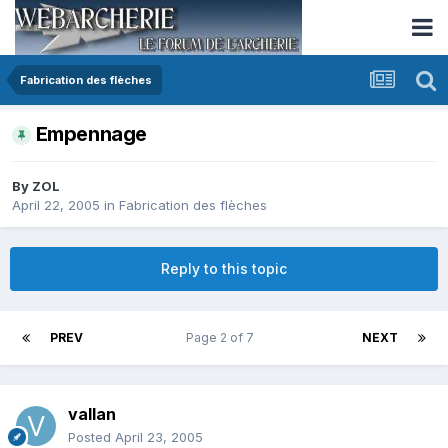
Fabrication des flèches
Empennage
By
ZOL
April 22, 2005
in
Fabrication des flèches
Reply to this topic
PREV
Page 2 of 7
NEXT
vallan
Posted
April 23, 2005