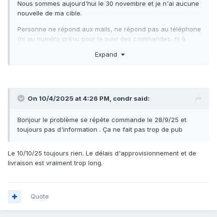
Nous sommes aujourd'hui le 30 novembre et je n'ai aucune
nouvelle de ma cible.
Personne ne répond aux mails, ne répond pas au téléphone
(ni au numéro prévu pour le suivi des commandes, ni à
celui indiqué pour les infos générales)
Expand
Arnaque ou incompétence ?
Avez-vous déjà eu affaire à ces gens ?
Merci de vos retours
On 10/4/2025 at 4:26 PM,
condr
said:
Bonjour le problème se répète commande le 28/9/25 et
toujours pas d'information . Ça ne fait pas trop de pub
Le 10/10/25 toujours rien. Le délais d'approvisionnement et de
livraison est vraiment trop long.
Quote