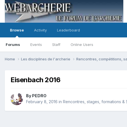
Browse
Activity
Leaderboard
Forums
Events
Staff
Online Users
Home
Les disciplines de l'archerie
Rencontres, compétitions, sa
Eisenbach 2016
By
PEDRO
February 8, 2016
in
Rencontres, stages, formations & S