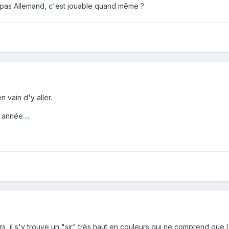
 pas Allemand, c'est jouable quand même ?
 vain d'y aller.
année....
urs, il s'y trouve un "sir" très haut en couleurs qui ne comprend que 