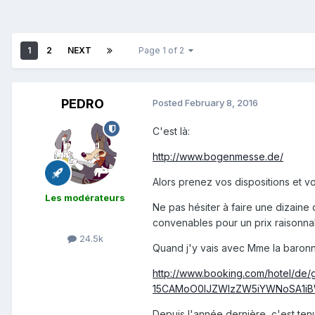
1
2
NEXT
Page 1 of 2
PEDRO
Posted
February 8, 2016
C'est là:
http://www.bogenmesse.de/
Alors prenez vos dispositions et vos
Les modérateurs
Ne pas hésiter à faire une dizaine d
convenables pour un prix raisonna
24.5k
Quand j'y vais avec Mme la baronne
http://www.booking.com/hotel/de/g
15CAMoO0IJZWlzZW5iYWNoSA1iBW
Depuis l'année dernière, c'est ten