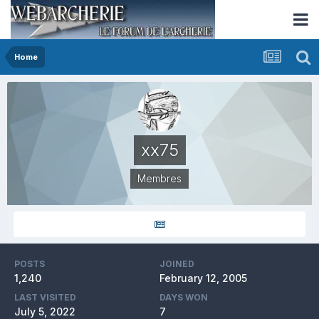
Home
xx75
Membres
POSTS
JOINED
1,240
February 12, 2005
LAST VISITED
DAYS WON
July 5, 2022
7