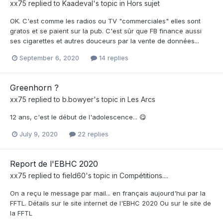
xx75
replied to
Kaadeval
's topic in
Hors sujet
OK. C'est comme les radios ou TV "commerciales" elles sont
gratos et se paient sur la pub. C'est sûr que FB finance aussi
ses cigarettes et autres douceurs par la vente de données...
September 6, 2020
14 replies
Greenhorn ?
xx75
replied to
b.bowyer
's topic in
Les Arcs
12 ans, c'est le début de l'adolescence... 😋
July 9, 2020
22 replies
Report de l'EBHC 2020
xx75
replied to
field60
's topic in
Compétitions....
On a reçu le message par mail... en français aujourd'hui par la
FFTL. Détails sur le site internet de l'EBHC 2020 Ou sur le site de
la FFTL