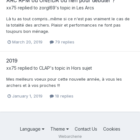
ARC RPM ou ONEIDA ou rien pour débuter ?
xx75
replied to
zorgl69
's topic in
Les Arcs
Là tu as tout compris...même si ce n'est pas vraiment le cas de
la totalité des archers. Plaisir et performances ne font pas
toujours bon ménage.
March 20, 2019
79 replies
2019
xx75
replied to
CLAP
's topic in
Hors sujet
Mes meilleurs voeux pour cette nouvelle année, à vous les
archers et à vos proches !!!
January 1, 2019
18 replies
Language
Theme
Contact Us
Cookies
Webarcherie