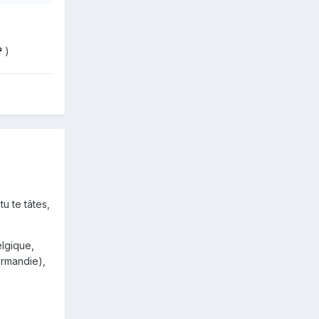
)
u te tâtes,
lgique,
ormandie),