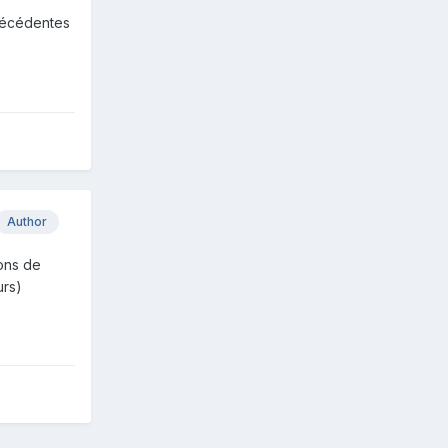
précédentes
Author
ons de
urs)