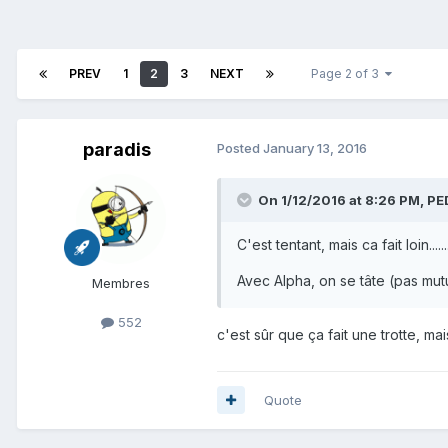
PREV
1
2
3
NEXT
Page 2 of 3
paradis
Posted
January 13, 2016
On 1/12/2016 at 8:26 PM, PE
C'est tentant, mais ca fait loin.....
Avec Alpha, on se tâte (pas mutuel
Membres
552
c'est sûr que ça fait une trotte, m
Quote