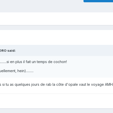
DRO said:
..........si en plus il fait un temps de cochon!
lement, hein)..........
ais si tu as quelques jours de rab la côte d'opale vaut le voyage AM