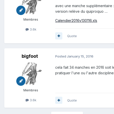
avec une manche supplémentaire : 
version relève du quiproquo ....
Membres
Calendier2016v130116.xls
3.6k
Quote
bigfoot
Posted
January 15, 2016
cela fait 34 manches en 2016 soit
pratiquer l'une ou l'autre disciplin
Membres
3.6k
Quote