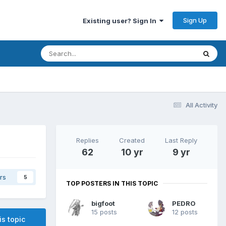
Sign Up
Existing user? Sign In
All Activity
Replies
Created
Last Reply
62
10 yr
9 yr
rs
5
TOP POSTERS IN THIS TOPIC
bigfoot
PEDRO
15 posts
12 posts
is topic