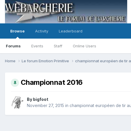
Browse
Activity
Leaderboard
Forums
Events
Staff
Online Users
Home
Le forum Emotion Primitive
championnat européen de tir a
Championnat 2016
By
bigfoot
November 27, 2015
in
championnat européen de tir au