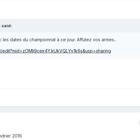
 said:
 les dates du championnat à ce jour. Affutez vos armes...
d/edit?mid=zOMli9ceir4Y.kUkVQLYy1k6s&usp=sharing
ndrier 2016