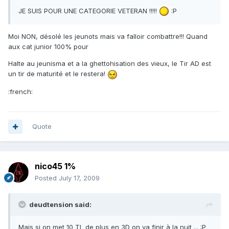
JE SUIS POUR UNE CATEGORIE VETERAN !!!!!
:P
Moi NON, désolé les jeunots mais va falloir combattre!!! Quand
aux cat junior 100% pour
Halte au jeunisma et a la ghettohisation des vieux, le Tir AD est
un tir de maturité et le restera!
:french:
Quote
nico45 1%
Posted
July 17, 2009
deudtension said:
Mais si on met 10 TL de plus en 3D on va finir à la nuit ... :P