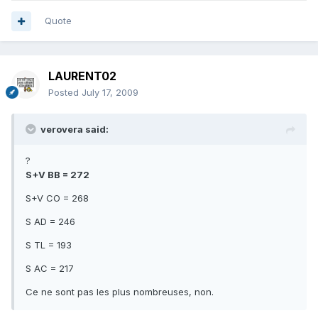
Quote
LAURENT02
Posted
July 17, 2009
verovera said:
?
S+V BB = 272
S+V CO = 268
S AD = 246
S TL = 193
S AC = 217
Ce ne sont pas les plus nombreuses, non.