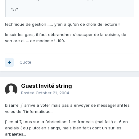
:37:
technique de gestion ...... y'en a qu'on de drôle de lecture !!
le soir les gars, il faut débranchez s'occuper de la cuisine, de
son arc et ... de madame ! :109:
Quote
Guest Invité string
Posted
October 21, 2004
bizarre! j´ arrive a voter mais pas a envoyer de message! ah! les
voies de 'l´informatique...
j´ en ai 7, tous sur la fabrication: 1 en francais (mal fait!) et 6 en
anglais ( ou plutot en slangs, mais bien fait!) dont un sur les
arbaletes...