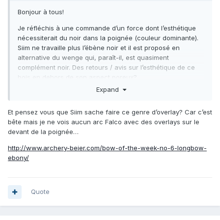
Bonjour à tous!
Je réfléchis à une commande d’un force dont l’esthétique
nécessiterait du noir dans la poignée (couleur dominante).
Siim ne travaille plus l’ébène noir et il est proposé en
alternative du wenge qui, paraît-il, est quasiment
complément noir. Des retours / avis sur l’esthétique de ce
bois en dehors de son aspect poreux?
Expand
Merci!
Et pensez vous que Siim sache faire ce genre d’overlay? Car c’est
bête mais je ne vois aucun arc Falco avec des overlays sur le
devant de la poignée…
http://www.archery-beier.com/bow-of-the-week-no-6-longbow-
ebony/
Quote