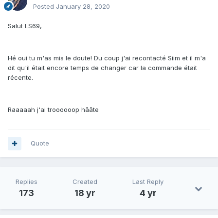
Posted
January 28, 2020
Salut LS69,
Hé oui tu m'as mis le doute! Du coup j'ai recontacté Siim et il m'a
dit qu'il était encore temps de changer car la commande était
récente.
Raaaaah j'ai troooooop hââte
Quote
Replies
Created
Last Reply
173
18 yr
4 yr