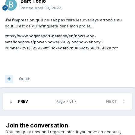
Bart Tonio
Posted
April 30, 2022
J’ai l’impression qu’il ne sait pas faire les overlays arrondis au
bout. C’est ce qui m’inquiète dans mon projet…
https://www.bogensport-beier.de/en/bows-and-
sets/longbows/power-bows/6682/longbow-ebony?
number=2913.122967#c10c74d14b7b3869df268333932a1fcf
Quote
PREV
Page 7 of 7
NEXT
Join the conversation
You can post now and register later. If you have an account,