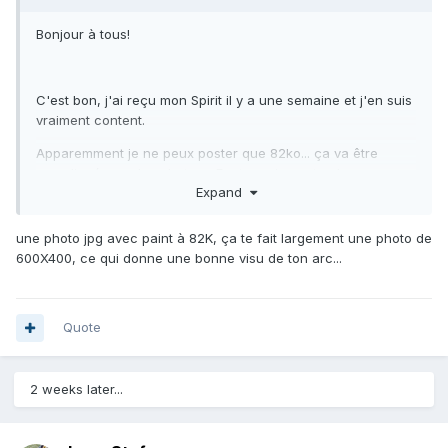
Bonjour à tous!
C'est bon, j'ai reçu mon Spirit il y a une semaine et j'en suis
vraiment content.
Apparemment je ne peux poster que 82ko... ça va être
compliqué pour les photos... Faut que je poste plus
Expand
j'imagine?
une photo jpg avec paint à 82K, ça te fait largement une photo de
600X400, ce qui donne une bonne visu de ton arc...
Quote
2 weeks later...