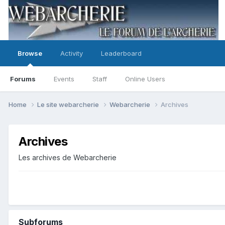
Browse
Activity
Leaderboard
Forums
Events
Staff
Online Users
Home
Le site webarcherie
Webarcherie
Archives
Archives
Les archives de Webarcherie
Subforums