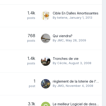
1.4k
Cible En Dalles Amortissantes
By
ketene
,
January 1, 2013
posts
768
Qui viendra?
By
JMC
,
May 28, 2009
posts
1.4k
Tronches de vie
By
Cécile
,
August 3, 2008
posts
1
règlement de la loterie de l'année
By
JMG
,
November 4, 2008
post
3.1k
Le meilleur Logiciel de dessin?