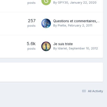
By
GPY30
,
January 22, 2020
posts
257
Questions et commentaires, description des lots, photos etc...........
By
Piette
,
February 2, 2011
posts
5.6k
Je suis triste
By
Idariel
,
September 10, 2012
posts
All Activity