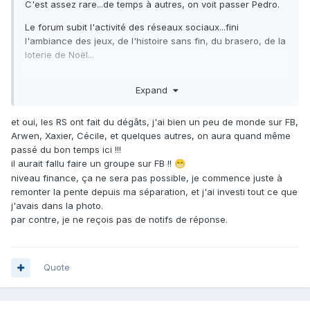
C'est assez rare...de temps à autres, on voit passer Pedro.
Le forum subit l'activité des réseaux sociaux...fini
l'ambiance des jeux, de l'histoire sans fin, du brasero, de la
loterie de Noël...
C'est de la consommation pure et dure.
Expand
Mais y a du monde quand même
.
😉
et oui, les RS ont fait du dégâts, j'ai bien un peu de monde sur FB,
Arwen, Xaxier, Cécile, et quelques autres, on aura quand même
Les 2 liens que je t'ai donné sur FB, c'est de l'entrée de
passé du bon temps ici !!!
gamme, comme un certain vyper internaute
.
😉
il aurait fallu faire un groupe sur FB !!
😁
niveau finance, ça ne sera pas possible, je commence juste à
mon arc a 350, c'est du facteur d'arc français Tom(pour
remonter la pente depuis ma séparation, et j'ai investi tout ce que
lequel je te fais un bon prix, logiquement un Tom serait
j'avais dans la photo.
dans les 500-600 selon l'âge).
par contre, je ne reçois pas de notifs de réponse.
Tu as 28# d'allonge ?
Quote