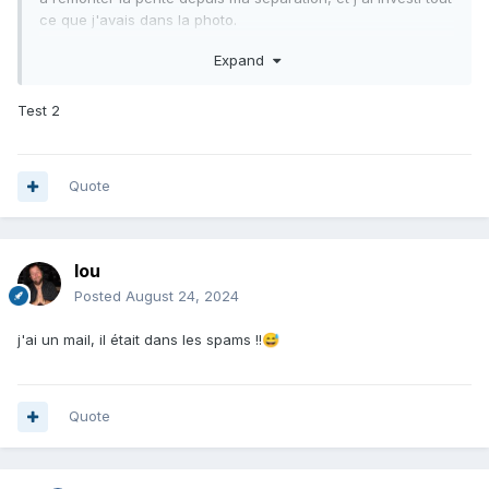
ce que j'avais dans la photo.
par contre, je ne reçois pas de notifs de réponse.
Expand
Test 2
Quote
lou
Posted
August 24, 2024
j'ai un mail, il était dans les spams !!
😅
Quote