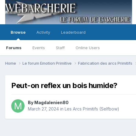
Browse
Activity
Leaderboard
Forums
Events
Staff
Online Users
Home
Le forum Emotion Primitive
Fabrication des arcs Primitifs
Peut-on reflex un bois humide?
By
Magdalenien80
March 27, 2024
in
Les Arcs Primitifs (Selfbow)