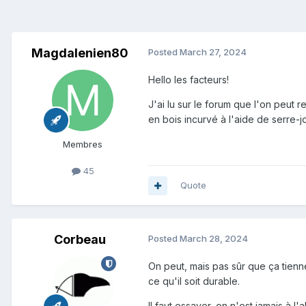
Magdalenien80
Posted
March 27, 2024
Hello les facteurs!
J'
ai lu sur le forum
que l'on peut re
en bois incurvé à l'aide de serre
Membres
45
Quote
Corbeau
Posted
March 28, 2024
On peut, mais pas sûr que ça tienne
ce qu'il soit durable.
Il faut essayer, on n'est jamais à l