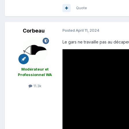
Quote
Corbeau
Posted
April 11, 2024
Le gars ne travaille pas au décap
Modérateur et
Professionnel WA
11.3k