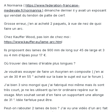
A Normania (
https://www.federation-francaise-
medievale.fr/normannia )
dimanche dernier il y avait un exposant
qui vendait du tendon de patte de cerf.
Grosse erreur, j'en ai acheté 2 paquets, à vue de nez de quoi
faire un arc.
Chez Kauffer Wood, pas loin de chez moi
:
https://www.kauffer.eu/lame-arc.htm
l
Ils proposent des lames de 900 mm de long sur 45 de large et 3
ou 4 mm d'épais pour 17 €.
Où trouver des lames d'érable plus longues ?
Je voudrais essayer de faire un Assyrien en composite ( j'en ai
un de 30 # en 55 " acheté sur la baie le sujet est sur le forum ).
J'ai bien 3 sino mongol que j'ai fabriqué moi même mais ils sont
très court, je ne les utilisent qu'en tir ordinaire repère sur le
visage. Mon souhait serait d'en faire un supportant une allonge
de 31 ". Idée farfelue peut être.
Peut-on rabouter 2 lames de bois ? J'ai vu une vidéo d'un arc fait