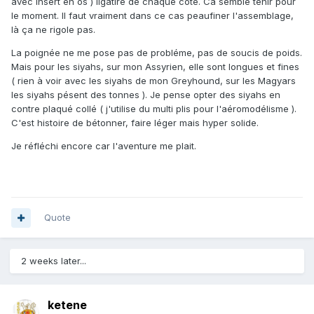
avec insert en os ) ligatiré de chaque coté. Ca semble tenir pour
le moment. Il faut vraiment dans ce cas peaufiner l'assemblage,
là ça ne rigole pas.
La poignée ne me pose pas de probléme, pas de soucis de poids.
Mais pour les siyahs, sur mon Assyrien, elle sont longues et fines
( rien à voir avec les siyahs de mon Greyhound, sur les Magyars
les siyahs pésent des tonnes ). Je pense opter des siyahs en
contre plaqué collé ( j'utilise du multi plis pour l'aéromodélisme ).
C'est histoire de bétonner, faire léger mais hyper solide.
Je réfléchi encore car l'aventure me plait.
Quote
2 weeks later...
ketene