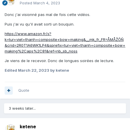
Posted
March 4, 2023
Donc j'ai visionné pas mal de fois cette vidéos.
Puis j'ai vu qu'il avait sorti un bouquin.
https://www.amazon.fr/s?
k=tur+viet+thanh+composite+bow+making&__mk_fr_FR=ÅMÅŽÕÑ
&crid=2R0T1A6WK1LP4&sprefix=tur+viet+thanh+composite+bow+
making%2Caps%2C81&ref=nb_sb_noss
Je viens de le recevoir. Donc de longues soirées de lecture.
Edited
March 22, 2023
by ketene
Quote
3 weeks later...
ketene