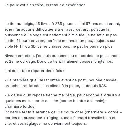
Je peux vous en faire un retour d'expérience.
Je tire au doigts, 45 livres à 27.5 pouces. J'ai 57 ans maintenant,
et je n'ai aucune difficultée à tirer avec cet arc, puisque la
puissance à l'alonge est nettement diminuée, je ne fatigue pas.
Je tire 1 heure environ, après je m'ennuie un peu, toujours sur
cible FF Tir ou 3D. Je ne chasse pas, ne pêche pas non plus.
Niveau entretien, j'en suis au 4ème jeu de cordes de puissance,
et 2ème cordage. Donc ca tient finalement assez longtemps.
J'ai du le faire réparer deux fois
:
- La première que j'ai racontée avant ce post : poupée cassée,
branches renforcées installées à la place, et depuis RAS.
- A cause d'un repose flèche mal réglé, j'ai décoché à vide il y a
quelques mois : corde cassée (bonne balafre à la main),
charnière tordue.
Richard RAC m'a arrangé ça. Ca coute cher (charnière + corde +
cordes de puissance + réglage), mais Richard travaille bien et
vite, et ses réglages me conviennent toujours.