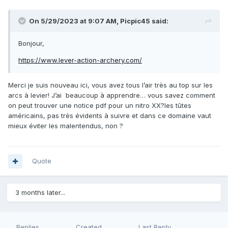
On 5/29/2023 at 9:07 AM,
Picpic45
said:
Bonjour,
https://www.lever-action-archery.com/
Merci je suis nouveau ici, vous avez tous l’air très au top sur les
arcs à levier! J’ai beaucoup à apprendre… vous savez comment
on peut trouver une notice pdf pour un nitro XX?les tûtes
américains, pas très évidents à suivre et dans ce domaine vaut
mieux éviter les malentendus, non ?
Quote
3 months later...
Replies
Created
Last Reply