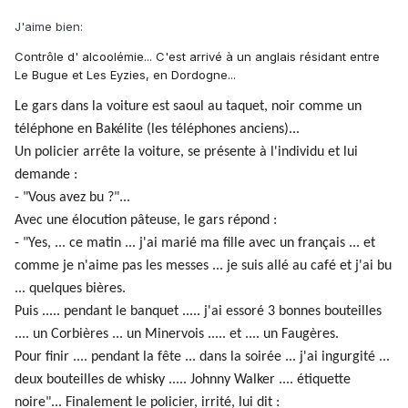
J'aime bien:
Contrôle d' alcoolémie... C'est arrivé à un anglais résidant entre
Le Bugue et Les Eyzies, en Dordogne...
Le gars dans la voiture est saoul au taquet, noir comme un
téléphone en Bakélite (les téléphones anciens)...
Un policier arrête la voiture, se présente à l'individu et lui
demande :
- "Vous avez bu ?"...
Avec une élocution pâteuse, le gars répond :
- "Yes, ... ce matin ... j'ai marié ma fille avec un français ... et
comme je n'aime pas les messes ... je suis allé au café et j'ai bu
... quelques bières.
Puis ..... pendant le banquet ..... j'ai essoré 3 bonnes bouteilles
.... un Corbières ... un Minervois ..... et .... un Faugères.
Pour finir .... pendant la fête ... dans la soirée ... j'ai ingurgité ...
deux bouteilles de whisky ..... Johnny Walker .... étiquette
noire"... Finalement le policier, irrité, lui dit :