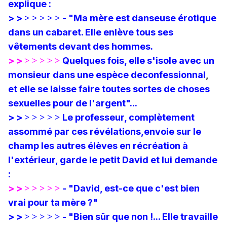
explique :
> >
- "Ma mère est danseuse érotique
> > > > >
dans un cabaret.
Elle enlève tous ses
vêtements devant des hommes.
> >
Quelques fois, elle s'isole avec un
> > > > >
monsieur dans une espèce deconfessionnal
,
et elle se laisse faire toutes sortes
de
choses
sexuelles pour de l'argent"...
> >
Le professeur, complètement
> > > > >
assommé par ces révélations,
envoie sur le
champ les autres élèves en récréation à
l'extérieur, garde le petit David et lui demande
:
> >
- "David, est-ce que c'est
bien
> > > > >
vrai pour ta mère ?"
> >
- "Bien sûr que non !...
Elle travaille
> > > > >