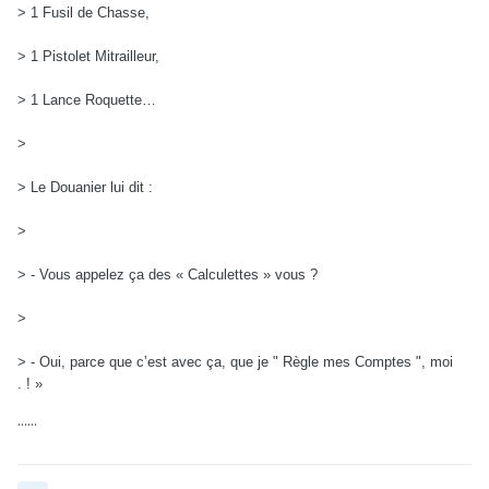
> 1 Fusil de Chasse,
> 1 Pistolet Mitrailleur,
> 1 Lance Roquette…
>
> Le Douanier lui dit :
>
> - Vous appelez ça des « Calculettes » vous ?
>
> - Oui, parce que c’est avec ça, que je " Règle mes Comptes ", moi
. ! »
......