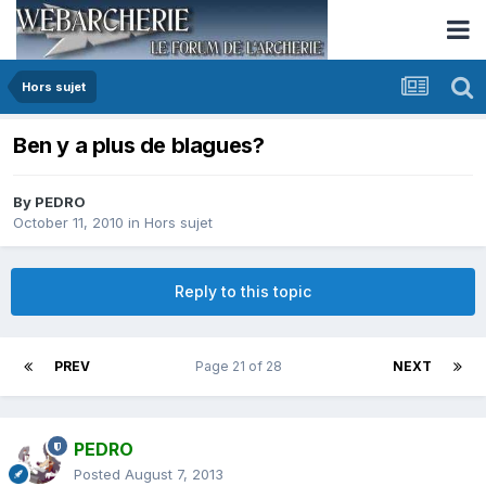
Hors sujet
Ben y a plus de blagues?
By
PEDRO
October 11, 2010
in
Hors sujet
Reply to this topic
PREV
Page 21 of 28
NEXT
PEDRO
Posted
August 7, 2013