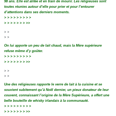
98 ans. Elle est alitée et en train de mourir. Les religieuses sont
toutes réunies autour d’elle pour prier et pour l’entourer
d’attentions dans ses derniers moments.
>
> > > > > > > >
>
> > > > > > >>
> >
> >
On lui apporte un peu de lait chaud, mais la Mère supérieure
refuse même d’y goûter.
>
> > > > > > > >
>
> > > > > > >>
> >
> >
Une des religieuses rapporte le verre de lait à la cuisine et se
souvient subitement qu’à Noël dernier, un pieux donateur de leur
couvent, connaissant l’origine de la Mère Supérieure, a offert une
belle bouteille de whisky irlandais à la communauté.
>
> > > > > > > >
>
> > > > > > >>