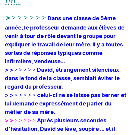
!!!!...
>
> > > > > >
Dans une classe de 5ème
année, le professeur demande aux élèves de
venir à tour de rôle devant le groupe pour
expliquer le travail de leur mère.
Il y a toutes
sortes de réponses typiques comme
infirmière, vendeuse...
> >
David, étrangement silencieux
> > > > >
dans le fond
de la classe, semblait éviter le
regard du professeur.
> >
celui-ci ne se laisse pas berner et
> > > > >
lui demande expressément
de parler du
métier de sa mère.
> >
Après plusieurs secondes
> > > > >
d'hésitation
,
David se lève, soupire ... et il