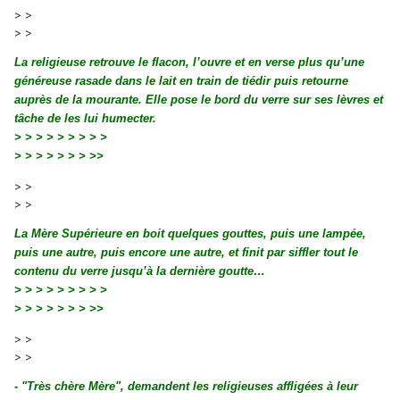
> >
> >
La religieuse retrouve le flacon, l’ouvre et en verse plus qu’une
généreuse rasade dans le lait en train de tiédir puis retourne
auprès de la mourante. Elle pose le bord du verre sur ses lèvres et
tâche de les lui humecter.
>
> > > > > > > >
>
> > > > > > >>
> >
> >
La Mère Supérieure en boit quelques gouttes, puis une lampée,
puis une autre, puis encore une autre, et finit par siffler tout le
contenu du verre jusqu’à la dernière goutte…
>
> > > > > > > >
>
> > > > > > >>
> >
> >
- "Très chère Mère", demandent les religieuses affligées à leur