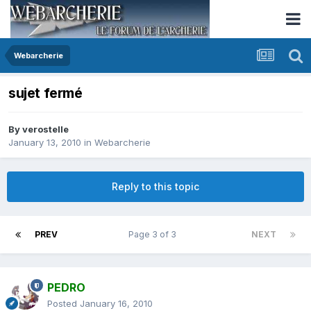
Webarcherie
sujet fermé
By
verostelle
January 13, 2010
in
Webarcherie
Reply to this topic
PREV
Page 3 of 3
NEXT
PEDRO
Posted
January 16, 2010