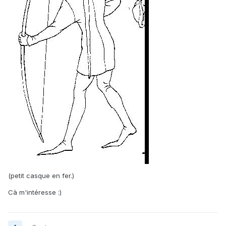
(petit casque en fer.)
Cà m'intéresse :)