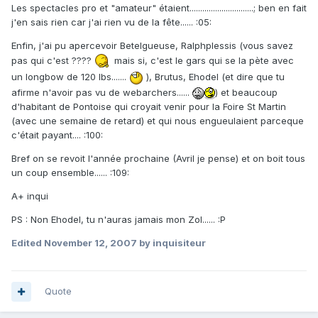
Les spectacles pro et "amateur" étaient..............................; ben en fait
j'en sais rien car j'ai rien vu de la fête...... :05:
Enfin, j'ai pu apercevoir Betelgueuse, Ralphplessis (vous savez
pas qui c'est ????
mais si, c'est le gars qui se la pète avec
un longbow de 120 lbs.......
), Brutus, Ehodel (et dire que tu
afirme n'avoir pas vu de webarchers......
) et beaucoup
d'habitant de Pontoise qui croyait venir pour la Foire St Martin
(avec une semaine de retard) et qui nous engueulaient parceque
c'était payant.... :100:
Bref on se revoit l'année prochaine (Avril je pense) et on boit tous
un coup ensemble...... :109:
A+ inqui
PS : Non Ehodel, tu n'auras jamais mon Zol...... :P
Edited
November 12, 2007
by inquisiteur
Quote