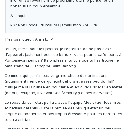
Bref on se revoit l'année prochaine (Avril je pense) et on
boit tous un coup ensemble......
A+ inqui
PS : Non Ehodel, tu n'auras jamais mon Zol...... :P
T'es pas joueur, Alain !... :P
Brutus, merci pour les photos, je regrettais de ne pas avoir
d'appareil, justement pour ce banc <_< ; et pour le café, ben... à
Pontoise-printemps ? Ralphplessis, tu vois que tu l'as trouvé, le
petit stand de l'Eschoppe Saint Benoit ;) .
Comme Inqui, je n'ai pas vu grand chose des animations
(notamment rien de ce qui était dehors et assez peu du Hall1)
mais je me suis ruinée en bouclerie et en divers "trucs" en métal
(hé oui, Petitjean, il y avait Gaël/Amaury ;) et ses merveilles).
Le repas du soir était parfait, avec l'équipe Medievae, fous rires
et bêtises garantis (juste la remise des prix qui était un peu
longue et laborieuse et pas trop intéressante pour les non-initiés
et on avait faim !).
J'ai trouvé qu'il y avait plus de stands "sérieux" qu'au printemps