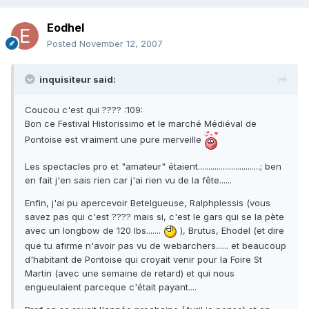
Eodhel
Posted
November 12, 2007
inquisiteur said:
Coucou c'est qui ???? :109:
Bon ce Festival Historissimo et le marché Médiéval de
Pontoise est vraiment une pure merveille
Les spectacles pro et "amateur" étaient..............................; ben
en fait j'en sais rien car j'ai rien vu de la fête......
Enfin, j'ai pu apercevoir Betelgueuse, Ralphplessis (vous
savez pas qui c'est ???? mais si, c'est le gars qui se la pète
avec un longbow de 120 lbs.......
), Brutus, Ehodel (et dire
que tu afirme n'avoir pas vu de webarchers...... et beaucoup
d'habitant de Pontoise qui croyait venir pour la Foire St
Martin (avec une semaine de retard) et qui nous
engueulaient parceque c'était payant....