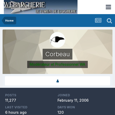
Home
Corbeau
Modérateur et Professionnel WA
POSTS
JOINED
11,277
February 11, 2006
LAST VISITED
DAYS WON
6 hours ago
120