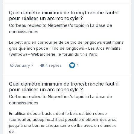
Quel diamètre minimum de tronc/branche faut-il
pour réaliser un arc monoxyle ?
Corbeau
replied to
Nepenthes
's topic in
La base de
connaissances
Le petit arc en cornouiller de ce trio de longbows était moins
gros que mon pouce : Trio de longbows - Les Arcs Primitifs
(Selfbow) - Webarcherie, le forum du tir à l'arc
January 7
4 replies
1
Quel diamètre minimum de tronc/branche faut-il
pour réaliser un arc monoxyle ?
Corbeau
replied to
Nepenthes
's topic in
La base de
connaissances
En utilisant des arbustes dont le bois est bien dense
(cornouiller, aubépine...) il est possible d'obtenir des arcs
jusqu'à une bonne cinquantaine de lbs avec un diamètre
de...