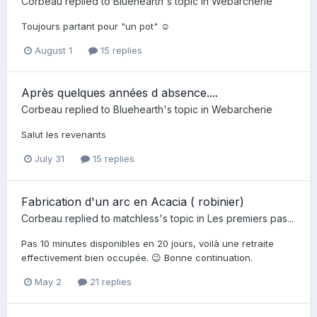
Corbeau
replied to
Bluehearth
's topic in
Webarcherie
Toujours partant pour "un pot" ☺️
August 1
15 replies
Après quelques années d absence....
Corbeau
replied to
Bluehearth
's topic in
Webarcherie
Salut les revenants
July 31
15 replies
Fabrication d'un arc en Acacia ( robinier)
Corbeau
replied to
matchless
's topic in
Les premiers pas...
Pas 10 minutes disponibles en 20 jours, voilà une retraite
effectivement bien occupée. 😉 Bonne continuation.
May 2
21 replies