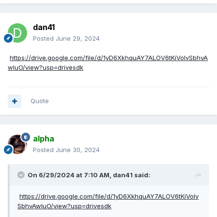
dan41
Posted
June 29, 2024
https://drive.google.com/file/d/1yD6XkhquAY7ALOV6tKiVolvSbhvA
wluO/view?usp=drivesdk
Quote
alpha
Posted
June 30, 2024
On 6/29/2024 at 7:10 AM,
dan41
said:
https://drive.google.com/file/d/1yD6XkhquAY7ALOV6tKiVolv
SbhvAwluO/view?usp=drivesdk