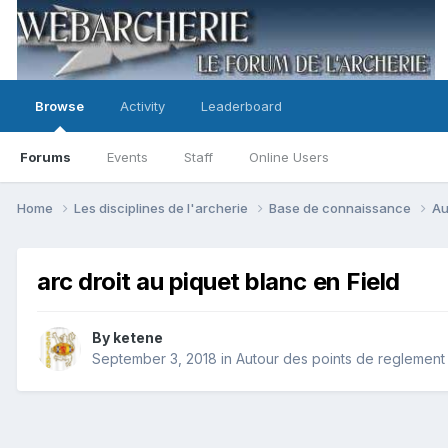
Browse
Activity
Leaderboard
Forums
Events
Staff
Online Users
Home
Les disciplines de l'archerie
Base de connaissance
Au
arc droit au piquet blanc en Field
By
ketene
September 3, 2018
in
Autour des points de reglement 