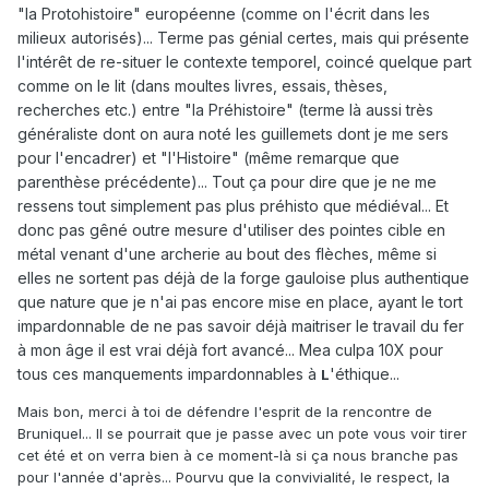
"la Protohistoire" européenne (comme on l'écrit dans les
milieux autorisés)... Terme pas génial certes, mais qui présente
l'intérêt de re-situer le contexte temporel, coincé quelque part
comme on le lit (dans moultes livres, essais, thèses,
recherches etc.) entre "la Préhistoire" (terme là aussi très
généraliste dont on aura noté les guillemets dont je me sers
pour l'encadrer) et "l'Histoire" (même remarque que
parenthèse précédente)... Tout ça pour dire que je ne me
ressens tout simplement pas plus préhisto que médiéval... Et
donc pas gêné outre mesure d'utiliser des pointes cible en
métal venant d'une archerie au bout des flèches, même si
elles ne sortent pas déjà de la forge gauloise plus authentique
que nature que je n'ai pas encore mise en place, ayant le tort
impardonnable de ne pas savoir déjà maitriser le travail du fer
à mon âge il est vrai déjà fort avancé... Mea culpa 10X pour
tous ces manquements impardonnables à
'éthique...
L
Mais bon, merci à toi de défendre l'esprit de la rencontre de
Bruniquel... Il se pourrait que je passe avec un pote vous voir tirer
cet été et on verra bien à ce moment-là si ça nous branche pas
pour l'année d'après... Pourvu que la convivialité, le respect, la