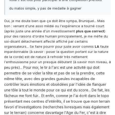
du matos simple, y pas de medaille à gagner
Oui, je me doute bien que ça doit être sympa, Bruniquel... Mais
bon : venant d'une asso médié ou l'expérience a tourné court
(après juste une année d'un investissement
plus que correct
)
pour des raisons d'ordre humain principalement, je me méfie du
soi-disant détachement affecté affiché par certains
organisateurs... Se faire pourrir pour juste avoir commis
LA
faute
impardonnable (à savoir : poser la question portant sur la nature
de la corde) est de nature à refroidir très nettement
l'enthousiasme pour un presque débutant (à savoir mon niveau,
a
)... Pour moi, le tir à l'arc est une activité qui doit
peu près
permettre de se vider la tête et pas de se la prendre, cette
même tête, avec des grandes gueules incapables de
contrôler leurs émotions et obsédées par l'idée de flanquer
une tôle à tout le monde pour ce qui est du score... De fait, les
fâcheux me font fuir... Et enfin, comme je l'ai écrit dans le topo
présentant mes centres d'intérêts, il se trouve que mon terrain
favori d'investigations (recherches livresques mais également
sur le terrain
) concerne davantage l'Age du Fer, c'est à dire