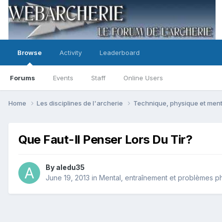
Browse
Activity
Leaderboard
Forums
Events
Staff
Online Users
Home
Les disciplines de l'archerie
Technique, physique et men
Que Faut-Il Penser Lors Du Tir?
By
aledu35
June 19, 2013
in
Mental, entraînement et problèmes p