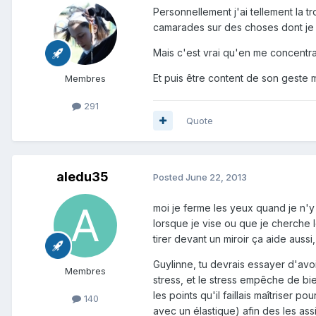
Personnellement j'ai tellement la t
camarades sur des choses dont je 
Mais c'est vrai qu'en me concentran
Et puis être content de son geste m
Membres
291
Quote
aledu35
Posted
June 22, 2013
moi je ferme les yeux quand je n'y 
lorsque je vise ou que je cherche l
tirer devant un miroir ça aide aussi
Guylinne, tu devrais essayer d'avoi
Membres
stress, et le stress empêche de bie
les points qu'il faillais maîtriser 
140
avec un élastique) afin des les assi