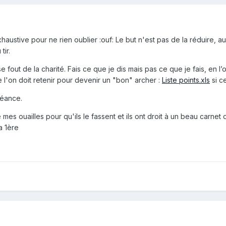
austive pour ne rien oublier :ouf: Le but n'est pas de la réduire, au 
tir.
se fout de la charité. Fais ce que je dis mais pas ce que je fais, en 
e l'on doit retenir pour devenir un "bon" archer :
Liste points.xls
si ce
séance.
mes ouailles pour qu'ils le fassent et ils ont droit à un beau carne
a 1ère