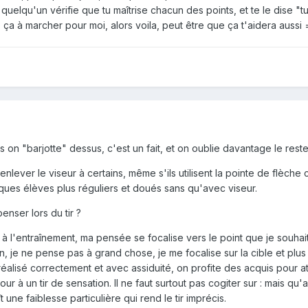
 quelqu'un vérifie que tu maîtrise chacun des points, et te le dise "
s ça à marcher pour moi, alors voila, peut être que ça t'aidera aussi 
lus on "barjotte" dessus, c'est un fait, et on oublie davantage le reste
t enlever le viseur à certains, même s'ils utilisent la pointe de fl
elques élèves plus réguliers et doués sans qu'avec viseur.
penser lors du tir ?
 l'entraînement, ma pensée se focalise vers le point que je souhaite 
on, je ne pense pas à grand chose, je me focalise sur la cible et plus
réalisé correctement et avec assiduité, on profite des acquis pour at
ur à un tir de sensation. Il ne faut surtout pas cogiter sur : mais qu'ai
 une faiblesse particulière qui rend le tir imprécis.