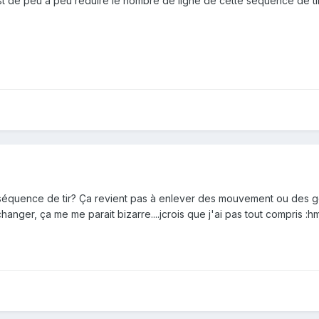
 est de peu à peu réduire le nombre de ligne de cette séquence de tir .
 séquence de tir? Ça revient pas à enlever des mouvement ou des 
changer, ça me me parait bizarre....jcrois que j'ai pas tout compris :