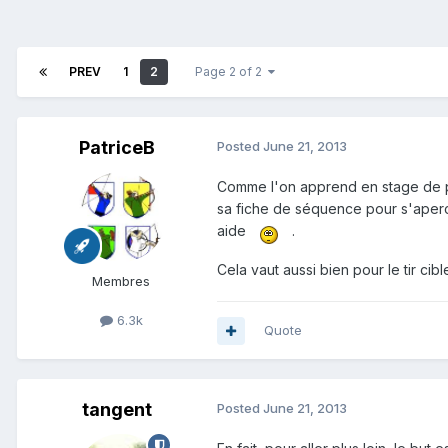
PREV
1
2
Page 2 of 2
PatriceB
Posted
June 21, 2013
Comme l'on apprend en stage de pe
sa fiche de séquence pour s'aperc
aide
.
Cela vaut aussi bien pour le tir cibl
Membres
6.3k
Quote
tangent
Posted
June 21, 2013