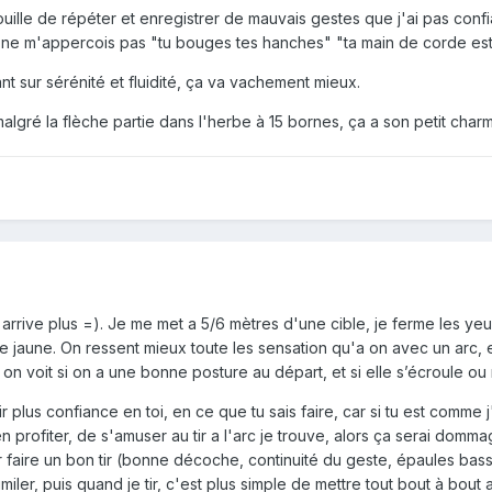
rouille de répéter et enregistrer de mauvais gestes que j'ai pas conf
ne m'appercois pas "tu bouges tes hanches" "ta main de corde est 
t sur sérénité et fluidité, ça va vachement mieux.
algré la flèche partie dans l'herbe à 15 bornes, ça a son petit charme
arrive plus =). Je me met a 5/6 mètres d'une cible, je ferme les yeux
e jaune. On ressent mieux toute les sensation qu'a on avec un arc, et
, on voit si on a une bonne posture au départ, et si elle s’écroule ou 
r plus confiance en toi, en ce que tu sais faire, car si tu est comm
n profiter, de s'amuser au tir a l'arc je trouve, alors ça serai domm
pour faire un bon tir (bonne décoche, continuité du geste, épaules bass
miler, puis quand je tir, c'est plus simple de mettre tout bout à bout 