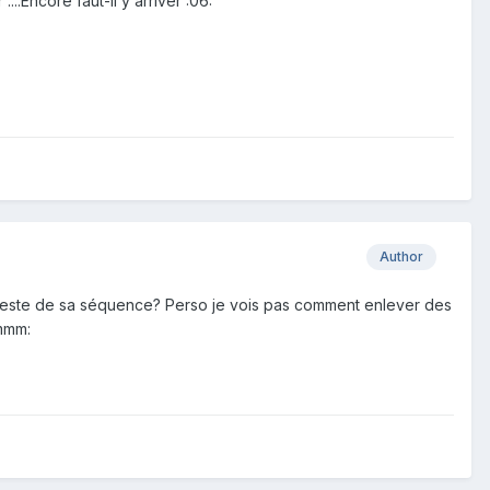
...Encore faut-il y arriver :06:
Author
geste de sa séquence? Perso je vois pas comment enlever des
hmmm: