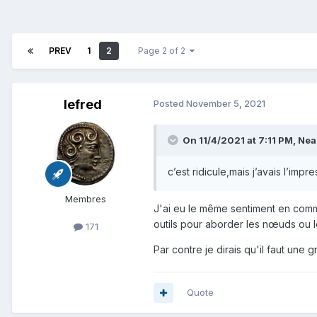
PREV
1
2
Page 2 of 2
lefred
Posted
November 5, 2021
On 11/4/2021 at 7:11 PM,
Nea
c’est ridicule,mais j’avais l’imp
Membres
J'ai eu le même sentiment en commenç
outils pour aborder les nœuds ou l
171
Par contre je dirais qu'il faut une g
Quote