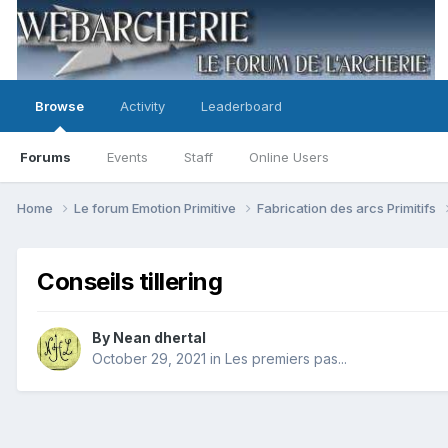
Browse
Activity
Leaderboard
Forums
Events
Staff
Online Users
Home
Le forum Emotion Primitive
Fabrication des arcs Primitifs
Conseils tillering
By
Nean dhertal
October 29, 2021
in
Les premiers pas...