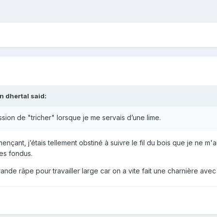
n dhertal
said:
ression de "tricher" lorsque je me servais d’une lime.
ant, j’étais tellement obstiné à suivre le fil du bois que je ne m'aut
es fondus.
rande râpe pour travailler large car on a vite fait une charnière avec u