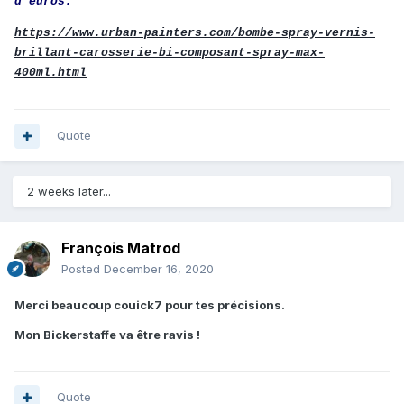
d'euros.
https://www.urban-painters.com/bombe-spray-vernis-
brillant-carosserie-bi-composant-spray-max-
400ml.html
Quote
2 weeks later...
François Matrod
Posted
December 16, 2020
Merci beaucoup couick7
pour tes précisions.
Mon Bickerstaffe va être ravis !
Quote