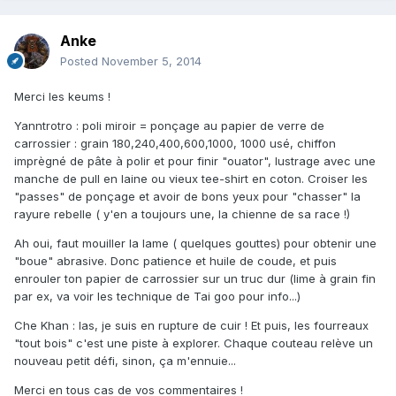
Anke
Posted
November 5, 2014
Merci les keums !
Yanntrotro : poli miroir = ponçage au papier de verre de
carrossier : grain 180,240,400,600,1000, 1000 usé, chiffon
imprègné de pâte à polir et pour finir "ouator", lustrage avec une
manche de pull en laine ou vieux tee-shirt en coton. Croiser les
"passes" de ponçage et avoir de bons yeux pour "chasser" la
rayure rebelle ( y'en a toujours une, la chienne de sa race !)
Ah oui, faut mouiller la lame ( quelques gouttes) pour obtenir une
"boue" abrasive. Donc patience et huile de coude, et puis
enrouler ton papier de carrossier sur un truc dur (lime à grain fin
par ex, va voir les technique de Tai goo pour info...)
Che Khan : las, je suis en rupture de cuir ! Et puis, les fourreaux
"tout bois" c'est une piste à explorer. Chaque couteau relève un
nouveau petit défi, sinon, ça m'ennuie...
Merci en tous cas de vos commentaires !