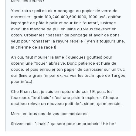
Merci les keums !
Yanntrotro : poli miroir = ponçage au papier de verre de
carrossier : grain 180,240,400,600,1000, 1000 usé, chiffon
imprègné de pâte à polir et pour finir "ouator", lustrage
avec une manche de pull en laine ou vieux tee-shirt en
coton. Croiser les "passes" de ponçage et avoir de bons
yeux pour "chasser" la rayure rebelle ( y'en a toujours une,
la chienne de sa race !)
Ah oui, faut mouiller la lame ( quelques gouttes) pour
obtenir une "boue" abrasive. Donc patience et huile de
coude, et puis enrouler ton papier de carrossier sur un truc
dur (lime à grain fin par ex, va voir les technique de Tai goo
pour info...)
Che Khan : las, je suis en rupture de cuir ! Et puis, les
fourreaux "tout bois" c'est une piste à explorer. Chaque
couteau relève un nouveau petit défi, sinon, ça m'ennuie...
Merci en tous cas de vos commentaires !
Shivamindi : "shakti" ça sera pour un prochain ! Hé hé !