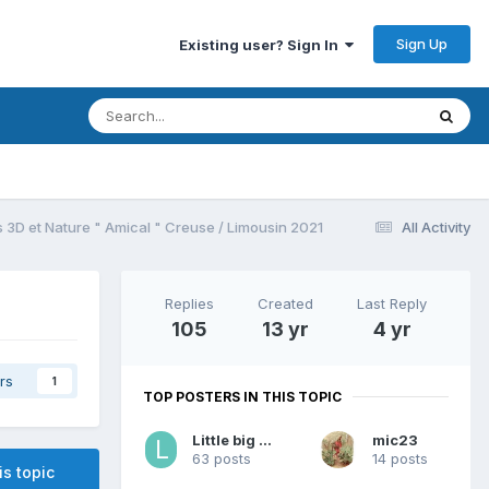
Sign Up
Existing user? Sign In
3D et Nature " Amical " Creuse / Limousin 2021
All Activity
Replies
Created
Last Reply
105
13 yr
4 yr
rs
1
TOP POSTERS IN THIS TOPIC
Little big foot
mic23
63 posts
14 posts
is topic