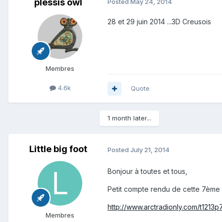
plessis owl
Posted
May 24, 2014
28 et 29 juin 2014 ...3D Creusois
Membres
4.6k
Quote
1 month later...
Little big foot
Posted
July 21, 2014
Bonjour à toutes et tous,
Petit compte rendu de cette 7ème 
http://www.arctradionly.com/t1213
Membres