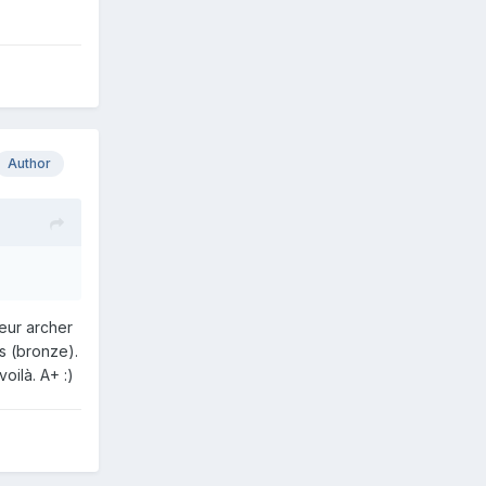
Author
leur archer
s (bronze).
oilà. A+ :)