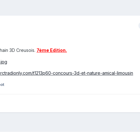
hain 3D Creusois.
7ème Edition.
arctradionly.com/t1213p60-concours-3d-et-nature-amical-limousin
oot