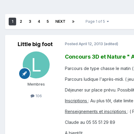
1
2
3
4
5
NEXT
Page 1 of 5
Little big foot
Posted
April 12, 2013
(edited)
Concours 3D et Nature " A
Parcours de type chasse le matin ( 
Parcours ludique l'après-midi. ( jeux
Membres
Déjeuner sur place prévu. Possibilité
106
Inscriptions
: Au plus tôt, date limite
Renseignements et inscriptions
: (
Claude au 05 55 51 29 89
A bientôt.