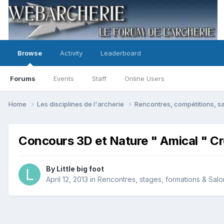
Browse
Activity
Leaderboard
Forums
Events
Staff
Online Users
Home
Les disciplines de l'archerie
Rencontres, compétitions, sa
Concours 3D et Nature " Amical " Cr
By
Little big foot
April 12, 2013
in
Rencontres, stages, formations & Salon