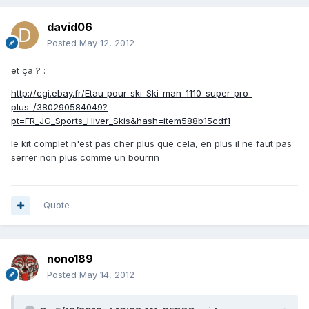
david06
Posted
May 12, 2012
et ça ? :
http://cgi.ebay.fr/Etau-pour-ski-Ski-man-1110-super-pro-
plus-/380290584049?
pt=FR_JG_Sports_Hiver_Skis&hash=item588b15cdf1
le kit complet n'est pas cher plus que cela, en plus il ne faut pas
serrer non plus comme un bourrin
Quote
nono189
Posted
May 14, 2012