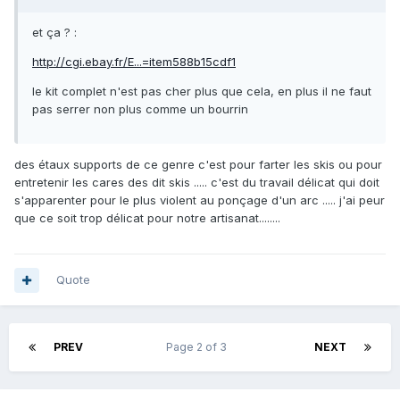
et ça ? :
http://cgi.ebay.fr/E...=item588b15cdf1
le kit complet n'est pas cher plus que cela, en plus il ne faut
pas serrer non plus comme un bourrin
des étaux supports de ce genre c'est pour farter les skis ou pour
entretenir les cares des dit skis ..... c'est du travail délicat qui doit
s'apparenter pour le plus violent au ponçage d'un arc ..... j'ai peur
que ce soit trop délicat pour notre artisanat........
Quote
PREV
Page 2 of 3
NEXT