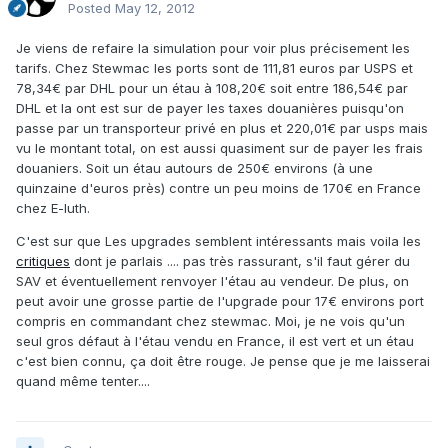
Posted
May 12, 2012
Je viens de refaire la simulation pour voir plus précisement les
tarifs. Chez Stewmac les ports sont de 111,81 euros par USPS et
78,34€ par DHL pour un étau à 108,20€ soit entre 186,54€ par
DHL et la ont est sur de payer les taxes douanières puisqu'on
passe par un transporteur privé en plus et 220,01€ par usps mais
vu le montant total, on est aussi quasiment sur de payer les frais
douaniers. Soit un étau autours de 250€ environs (à une
quinzaine d'euros près) contre un peu moins de 170€ en France
chez E-luth.
C'est sur que Les upgrades semblent intéressants mais voila les
critiques
dont je parlais .... pas très rassurant, s'il faut gérer du
SAV et éventuellement renvoyer l'étau au vendeur. De plus, on
peut avoir une grosse partie de l'upgrade pour 17€ environs port
compris en commandant chez stewmac. Moi, je ne vois qu'un
seul gros défaut à l'étau vendu en France, il est vert et un étau
c'est bien connu, ça doit être rouge. Je pense que je me laisserai
quand même tenter....