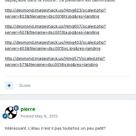
déplaçable dans la voiture... Le piétement est démontable.
http://desmond.imageshack.us/Himg823/scaled.php?
server=823&filename=dsc0016hl.jpg&res=landing
http://desmond.imageshack.us/Himg607/scaled.php?
server=607&filename=dsc0013ta.jpg&res=landing
http://desmond.imageshack.us/Himg403/scaled.php?
server=403&filename=dsc0015xc.jpg&res=landing
http://desmond.imageshack.us/Himg571/scaled.php?
server=571&filename=dsc0014lv.jpg&res=landing
Quote
pierre
Posted
May 8, 2012
Intéressant. L'étau n'est il pas toutefois un peu petit?