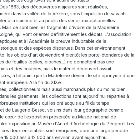
ls. Dès 1863, des découvertes majeures sont réalisées,
ment dans la vallée de la Vézère, sous l'impulsion de savants
véler à la science et au public des séries exceptionnelles
. Mais ce sont bien les fragments d'ivoire de la Madeleine,
igné, qui vont orienter définitivement les débats. L'association
eptiques et à l’Académie la preuve indubitable de la
storique et des espèces disparues. Dans cet environnement
iste, les objets d'art deviendront bientôt les porte-étendards de la
s de fouilles (pelles, pioches...) ne permettent pas une
hies et des couches, mais le matériel découvert assoit
 sites, à tel point que la Madeleine devient le site éponyme d'une
ent européen. À la fin du XIXe
s, collectionneurs mais aussi marchands plus ou moins bien
dans les gisements : les collections sont aujourd'hui réparties à
reuses institutions qui les ont acquis au fil du temps
 et de Laugerie-Basse, voisins dans leur géographie comme
nt le cœur de l’exposition présentée au Musée national de
utre exposition au Musée d'Art et d'Archéologie du Périgord. Les
de ces deux ensembles sont évoquées, pour une large période
 15 000 ans à 12 000 ans environ avant aujourd'hui.