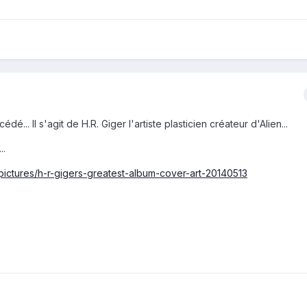
é... Il s'agit de H.R. Giger l'artiste plasticien créateur d'Alien...
..
/pictures/h-r-gigers-greatest-album-cover-art-20140513