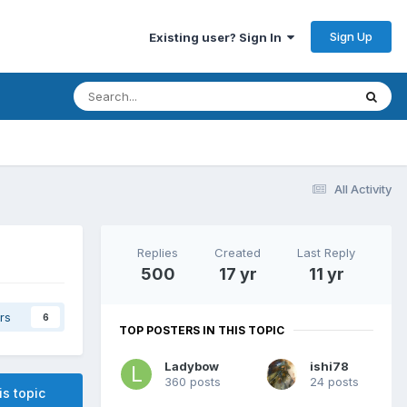
Sign Up
Existing user? Sign In
All Activity
Replies
Created
Last Reply
500
17 yr
11 yr
rs
6
TOP POSTERS IN THIS TOPIC
Ladybow
ishi78
360 posts
24 posts
is topic