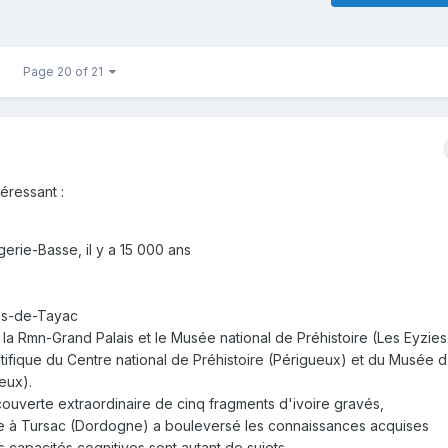
Page 20 of 21
éressant :
gerie-Basse,
il y a 15 000 ans
ies-de-Tayac
r la Rmn-Grand
Palais et le Musée national de Préhistoire (Les
Eyzies
tifique
du Centre national de Préhistoire (Périgueux) et du
Musée d'
eux).
écouverte extraordinaire de cinq fragments d'ivoire gravés,
ne à Tursac (Dordogne) a bouleversé les connaissances acquises
es capacités cognitives sont autant de sujets