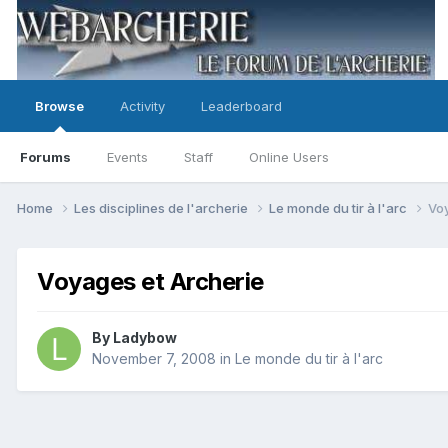
Browse
Activity
Leaderboard
Forums
Events
Staff
Online Users
Home
Les disciplines de l'archerie
Le monde du tir à l'arc
Voy
Voyages et Archerie
By
Ladybow
November 7, 2008
in
Le monde du tir à l'arc