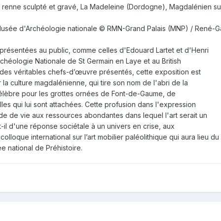
de renne sculpté et gravé, La Madeleine (Dordogne), Magdalénien su
 Musée d'Archéologie nationale © RMN-Grand Palais (MNP) / René-G
 présentées au public, comme celles d'Edouard Lartet et d'Henri
chéologie Nationale de St Germain en Laye et au British
es véritables chefs-d’œuvre présentés, cette exposition est
r la culture magdalénienne, qui tire son nom de l'abri de la
élèbre pour les grottes ornées de Font-de-Gaume, de
s qui lui sont attachées. Cette profusion dans l'expression
de de vie aux ressources abondantes dans lequel l'art serait un
git-il d'une réponse sociétale à un univers en crise, aux
lloque international sur l’art mobilier paléolithique qui aura lieu du
e national de Préhistoire.