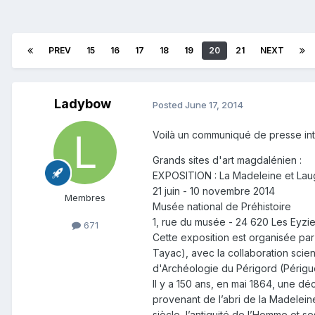
PREV
15
16
17
18
19
20
21
NEXT
Ladybow
Posted
June 17, 2014
Voilà un communiqué de presse int
Grands sites d'art
magdalénien :
EXPOSITION : La Madeleine et Lau
21 juin - 10 novembre 2014
Membres
Musée national de Préhistoire
1, rue du musée - 24 620 Les Eyz
671
Cette exposition est organisée pa
Tayac), avec la collaboration scien
d'Archéologie du Périgord (
Périgu
Il y a 150 ans, en mai 1864, une d
provenant de l’abri de la Madelei
siècle, l’antiquité de l’Homme et s