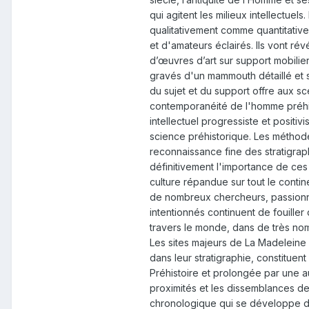
qui agitent les milieux intellectue
qualitativement comme quantitative
et d'amateurs éclairés. Ils vont ré
d’œuvres d’art sur support mobilier
gravés d'un mammouth détaillé et so
du sujet et du support offre aux sc
contemporanéité de l'homme préhi
intellectuel progressiste et positiv
science préhistorique. Les méthode
reconnaissance fine des stratigrap
définitivement l'importance de ces
culture répandue sur tout le contin
de nombreux chercheurs, passionné
intentionnés continuent de fouiller 
travers le monde, dans de très nomb
Les sites majeurs de La Madeleine
dans leur stratigraphie, constitue
Préhistoire et prolongée par une a
proximités et les dissemblances 
chronologique qui se développe de