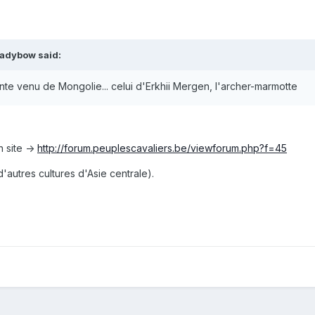
Ladybow said:
nte venu de Mongolie... celui d'Erkhii Mergen, l'archer-marmotte
n site ->
http://forum.peuplescavaliers.be/viewforum.php?f=45
'autres cultures d'Asie centrale).