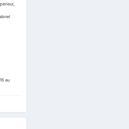
périeur,
abriel
 16 au