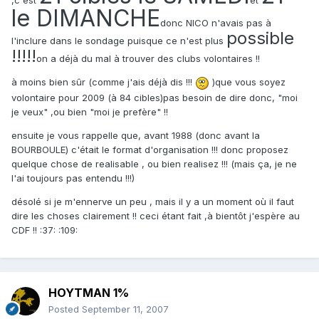
,c'est
et
le DIMANCHE
donc NICO n'avais pas à
possible
l'inclure dans le sondage puisque ce n'est plus
!!!!!
on a déjà du mal à trouver des clubs volontaires !!
à moins bien sûr (comme j'ais déjà dis !!!
)que vous soyez
volontaire pour 2009 (à 84 cibles)pas besoin de dire donc, "moi
je veux" ,ou bien "moi je prefère" !!
ensuite je vous rappelle que, avant 1988 (donc avant la
BOURBOULE) c'était le format d'organisation !!! donc proposez
quelque chose de realisable , ou bien realisez !!! (mais ça, je ne
l'ai toujours pas entendu !!!)
désolé si je m'ennerve un peu , mais il y a un moment où il faut
dire les choses clairement !! ceci étant fait ,à bientôt j'espère au
CDF !! :37: :109:
HOYTMAN 1%
Posted
September 11, 2007